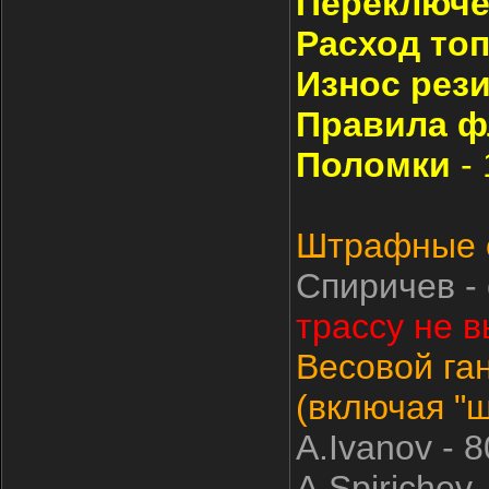
Переключе
Расход то
Износ рез
Правила ф
Поломки
-
Штрафные с
Спиричев -
трассу не в
Весовой га
(включая "
A.Ivanov - 8
A.Spirichev -