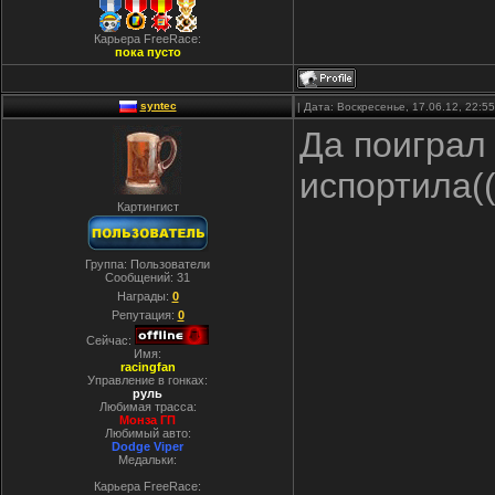
Карьера FreeRace:
пока пусто
syntec
| Дата: Воскресенье, 17.06.12, 22:
Да поиграл 
испортила((
Картингист
Группа: Пользователи
Сообщений:
31
Награды:
0
Репутация:
0
Сейчас:
Имя:
racingfan
Управление в гонках:
руль
Любимая трасса:
Монза ГП
Любимый авто:
Dodge Viper
Медальки:
Карьера FreeRace: