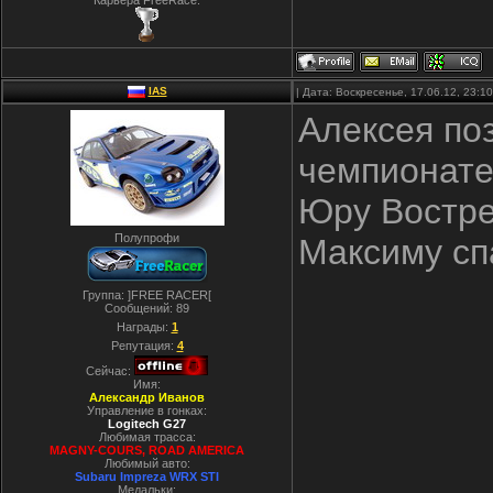
Карьера FreeRace:
IAS
| Дата: Воскресенье, 17.06.12, 23:
Алексея по
чемпионате
Юру Востре
Полупрофи
Максиму сп
Группа: ]FREE RACER[
Сообщений:
89
Награды:
1
Репутация:
4
Сейчас:
Имя:
Александр Иванов
Управление в гонках:
Logitech G27
Любимая трасса:
MAGNY-COURS, ROAD AMERICA
Любимый авто:
Subaru Impreza WRX STI
Медальки: