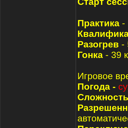
Старт сесс
Практика
-
Квалифик
Разогрев
-
Гонка
- 39 
Игровое вр
Погода -
су
Сложност
Разрешен
автоматиче