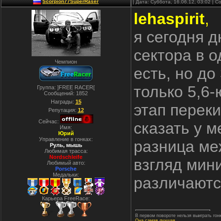
Scorpion77SuperRaser
| Дата: Суббота, 16.06.12, 03:02 |
lehaspirit
,
я сегодня д
сектора в о
Чемпион
есть, но до
только 5,6-
Группа: ]FREE RACER[
Сообщений:
1852
Награды:
15
этап переки
Репутация:
12
Сейчас:
сказать у м
Имя:
Юрий
Управление в гонках:
разница ме
Руль, мышь
Любимая трасса:
Nordschleife
взгляд мини
Любимый авто:
Porsche
Медальки:
различаютс
Карьера FreeRace:
В первом повороте нельзя выиграть гонк
Она самая лучшая...