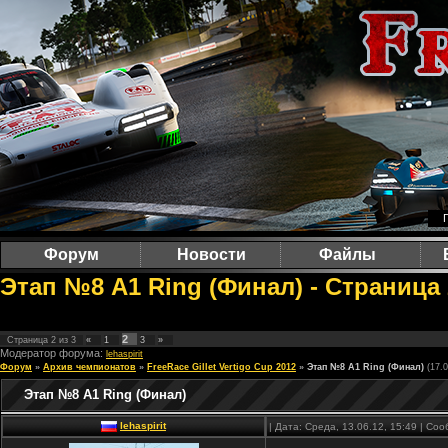
Форум
Новости
Файлы
Этап №8 А1 Ring (Финал) - Страница 
2
Страница
2
из
3
«
1
3
»
Модератор форума:
lehaspirit
Форум
»
Архив чемпионатов
»
FreeRace Gillet Vertigo Cup 2012
»
Этап №8 А1 Ring (Финал)
(17.0
Этап №8 А1 Ring (Финал)
lehaspirit
| Дата: Среда, 13.06.12, 15:49 | С