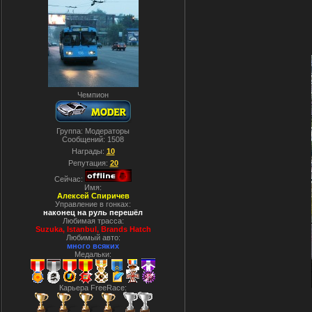
Чемпион
Группа: Модераторы
Сообщений:
1508
Награды:
10
Репутация:
20
Сейчас:
Имя:
Алексей Спиричев
Управление в гонках:
наконец на руль перешёл
Любимая трасса:
Suzuka, Istanbul, Вrands Hatch
Любимый авто:
много всяких
Медальки:
Карьера FreeRace: