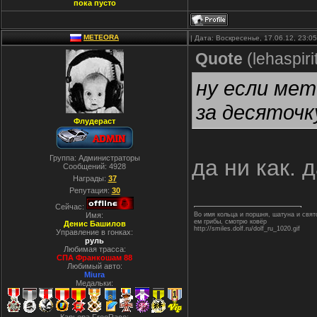
пока пусто
METEORA
| Дата: Воскресенье, 17.06.12, 23:
Quote
(
lehaspiri
ну если мет
за десяточк
Флудераст
Группа: Администраторы
да ни как. 
Сообщений:
4928
Награды:
37
Репутация:
30
Сейчас:
Имя:
Во имя кольца и поршня, шатуна и свя
ем грибы, смотрю ковёр
Денис Башилов
http://smiles.dolf.ru/dolf_ru_1020.gif
Управление в гонках:
руль
Любимая трасса:
СПА Франкошам 88
Любимый авто:
Miura
Медальки: