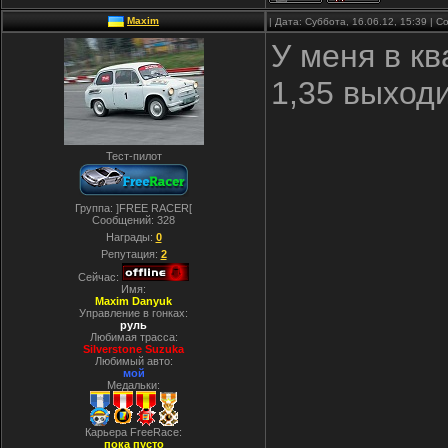
Maxim
| Дата: Суббота, 16.06.12, 15:39 |
У меня в кв
1,35 выходи
Тест-пилот
Группа: ]FREE RACER[
Сообщений:
328
Награды:
0
Репутация:
2
Сейчас:
Имя:
Maxim Danyuk
Управление в гонках:
руль
Любимая трасса:
Silverstone Suzuka
Любимый авто:
мой
Медальки:
Карьера FreeRace:
пока пусто