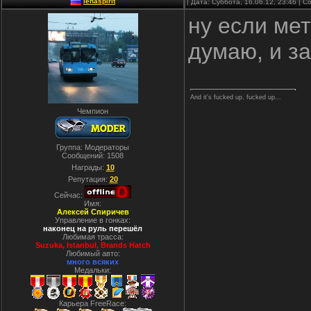
lehaspirit
| Дата: Суббота, 16.06.12, 23:46 |
ну если мет
думаю, и з
And it's fucked up, fucked up...
Чемпион
Группа: Модераторы
Сообщений:
1508
Награды:
10
Репутация:
20
Сейчас:
Имя:
Алексей Спиричев
Управление в гонках:
наконец на руль перешёл
Любимая трасса:
Suzuka, Istanbul, Вrands Hatch
Любимый авто:
много всяких
Медальки:
Карьера FreeRace: