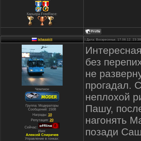
Карьера FreeRace:
lehaspirit
| Дата: Воскресенье, 17.06.12, 23:
Интересная
без перепих
не разверн
прогадал. 
Чемпион
неплохой р
Пашу, после
Группа: Модераторы
Сообщений:
1508
Награды:
10
нагонять Ма
Репутация:
20
Сейчас:
позади Саши
Имя:
Алексей Спиричев
Управление в гонках: