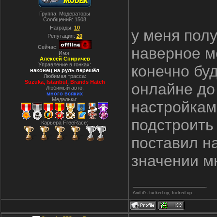
Группа: Модераторы
Сообщений:
1508
Награды:
10
у меня полу
Репутация:
20
Сейчас:
наверное м
Имя:
Алексей Спиричев
Управление в гонках:
конечно бу
наконец на руль перешёл
Любимая трасса:
Suzuka, Istanbul, Вrands Hatch
онлайне до
Любимый авто:
много всяких
Медальки:
настройкам,
подстроить 
Карьера FreeRace:
поставил на
значении м
And it's fucked up, fucked up...