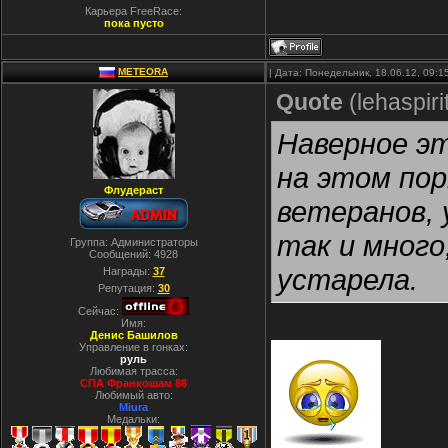
Карьера FreeRace:
пока пусто
METEORA
| Дата: Понедельник, 18.06.12, 09:
Quote
(
lehaspiri
Наверное эт
на этом по
Флудераст
ветеранов, 
так и много
Группа: Администраторы
Сообщений:
4928
устарела.
Награды:
37
Репутация:
30
Сейчас:
Имя:
Денис Башилов
Управление в гонках:
руль
Любимая трасса:
СПА Франкошам 88
Любимый авто:
Miura
Медальки: