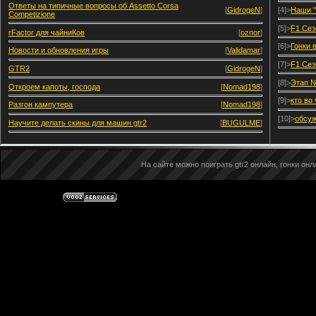
Ответы на типичные вопросы об Assetto Corsa
[
GidrogeN
]
[4]>
Наши "
Competizione
[5]>
F1 Сез
rFactor для чайниКов
[
oznor
]
[6]>
Гонки 
Новости и обновления игры
[
Validamar
]
[7]>
F1 Сез
GTR2
[
GidrogeN
]
[8]>
Этап №
Откроем капоты, господа
[
Nomad198
]
[9]>
кто во
Разгон кампутера
[
Nomad198
]
[10]>
обсуж
Научите делать скины для машин gtr2
[
BUGULME
]
На сайте можно поиграть gtr2 онлайн, гонки онла