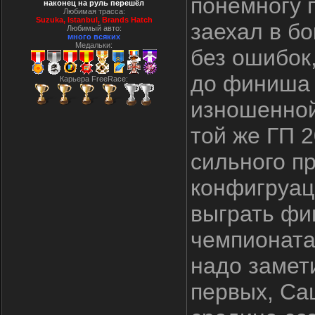
понемногу 
наконец на руль перешёл
Любимая трасса:
Suzuka, Istanbul, Вrands Hatch
заехал в б
Любимый авто:
много всяких
Медальки:
без ошибок,
до финиша 
Карьера FreeRace:
изношенной
той же ГП 2
сильного п
конфигруац
выграть фи
чемпионата
надо замети
первых, Са