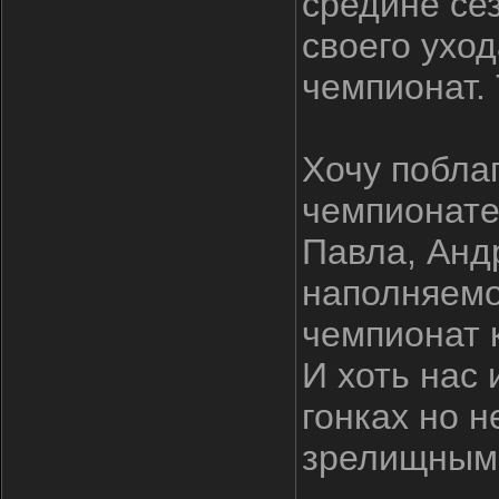
средине сез
своего ухо
чемпионат.
Хочу поблаг
чемпионате
Павла, Анд
наполняемо
чемпионат к
И хоть нас 
гонках но н
зрелищным