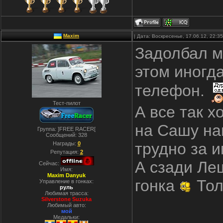
Maxim
| Дата: Воскресенье, 17.06.12, 22:
Задолбал ме
этом иногда
телефон.
Тест-пилот
А все так 
на Сашу на
Группа: ]FREE RACER[
Сообщений:
328
трудно за и
Награды:
0
Репутация:
2
А сзади Леш
Сейчас:
Имя:
Maxim Danyuk
гонка
Тол
Управление в гонках:
руль
Любимая трасса:
Silverstone Suzuka
Любимый авто:
мой
Медальки: