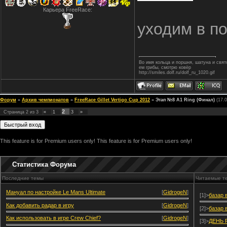
Карьера FreeRace:
уходим в по
Во имя кольца и поршня, шатуна и свя
ем грибы, смотрю ковёр
http://smiles.dolf.ru/dolf_ru_1020.gif
Форум
»
Архив чемпионатов
»
FreeRace Gillet Vertigo Cup 2012
»
Этап №8 А1 Ring (Финал)
(17.0
2
Страница
2
из
3
«
1
3
»
This feature is for Premium users only!
This feature is for Premium users only!
Статистика Форума
Последние темы
Читаемые т
Мануал по настройке Le Mans Ultimate
[
GidrogeN
]
[1]>
базар 
Как добавить радар в игру
[
GidrogeN
]
[2]>
базар 
Как использовать в игре Crew Chief?
[
GidrogeN
]
[3]>
ДЕНЬ 