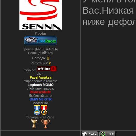
Вас.Низкая
ниже дефол
Профи
Группа: ]FREE RACER[
Сообщений:
139
Награды:
0
Репутация:
2
Сейчас:
Имя:
Pavel Varaksa
Управление в гонках:
Logitech MOMO
Любимая трасса:
Nordschleife
Любимый авто:
BMW M3 GTR
Медальки:
Карьера FreeRace: