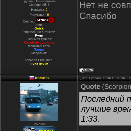
Группа: Пользователи
Нет не сов
Сообщений:
6
Награды:
0
Спасибо
Репутация:
0
Сейчас:
Имя:
Quick
Управление в гонках:
Руль
Любимая трасса:
Circuit de cotolonia
Любимый авто:
Порше
Медальки:
Карьера FreeRace:
пока пусто
lehaspirit
| Дата: Суббота, 16.06.12, 02:06 |
Quote
(
Scorpio
Последний п
лучшие врем
1:33.
Чемпион