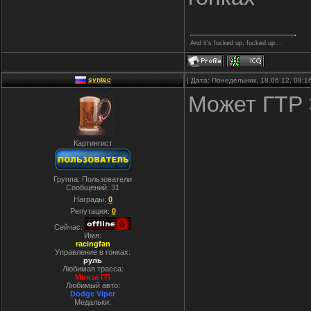
And it's fucked up, fucked up...
syntec
| Дата: Понедельник, 18.06.12, 08:
Может ГТР 3
Картингист
Группа: Пользователи
Сообщений:
31
Награды:
0
Репутация:
0
Сейчас:
Имя:
racingfan
Управление в гонках:
руль
Любимая трасса:
Монза ГП
Любимый авто:
Dodge Viper
Медальки: