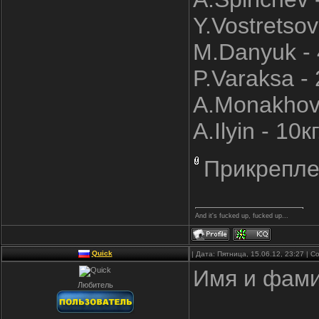
Y.Vostretsov 
M.Danyuk - 
P.Varaksa - 
A.Monakhov 
A.Ilyin - 10кг
Прикрепле
And it's fucked up, fucked up...
Quick
| Дата: Пятница, 15.06.12, 23:27 |
Имя и фами
Любитель