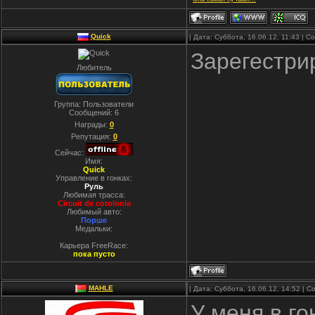
Quick
| Дата: Суббота, 16.06.12, 11:43 | 
Зарегестри
Любитель
Группа: Пользователи
Сообщений:
6
Награды:
0
Репутация:
0
Сейчас:
Имя:
Quick
Управление в гонках:
Руль
Любимая трасса:
Circuit de cotolonia
Любимый авто:
Порше
Медальки:
Карьера FreeRace:
пока пусто
MAHLE
| Дата: Суббота, 16.06.12, 14:52 |
У меня в г