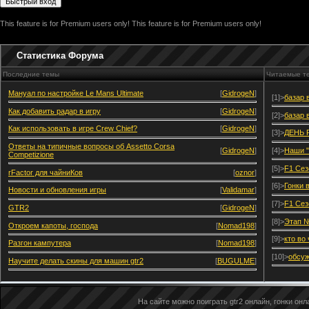
This feature is for Premium users only!
This feature is for Premium users only!
Статистика Форума
Последние темы
Читаемые т
Мануал по настройке Le Mans Ultimate
[
GidrogeN
]
[1]>
базар 
Как добавить радар в игру
[
GidrogeN
]
[2]>
базар 
Как использовать в игре Crew Chief?
[
GidrogeN
]
[3]>
ДЕНЬ 
Ответы на типичные вопросы об Assetto Corsa
[
GidrogeN
]
[4]>
Наши "
Competizione
[5]>
F1 Сез
rFactor для чайниКов
[
oznor
]
[6]>
Гонки 
Новости и обновления игры
[
Validamar
]
[7]>
F1 Сез
GTR2
[
GidrogeN
]
[8]>
Этап №
Откроем капоты, господа
[
Nomad198
]
[9]>
кто во
Разгон кампутера
[
Nomad198
]
[10]>
обсуж
Научите делать скины для машин gtr2
[
BUGULME
]
На сайте можно поиграть gtr2 онлайн, гонки онла