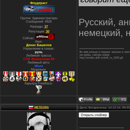
Флудераст
Группа: Администраторы
Русский, ан
Сообщений:
4928
Награды:
37
немецкий, 
Репутация:
30
Сейчас:
Имя:
Денис Башилов
Управление в гонках:
руль
Во имя кольца и поршня, шатуна и свя
ем грибы, смотрю ковёр
Любимая трасса:
http://smiles.dolf.ru/dolf_ru_1020.gif
СПА Франкошам 88
Любимый авто:
Miura
Медальки:
Карьера FreeRace:
METEORA
| Дата: Воскресенье, 14.12.14, 09: