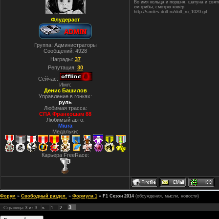
Во имя кольца и поршня, шатуна и свя
ем грибы, смотрю ковёр
http://smiles.dolf.ru/dolf_ru_1020.gif
Флудераст
Группа: Администраторы
Сообщений:
4928
Награды:
37
Репутация:
30
Сейчас:
Имя:
Денис Башилов
Управление в гонках:
руль
Любимая трасса:
СПА Франкошам 88
Любимый авто:
Miura
Медальки:
Карьера FreeRace:
Форум
»
Свободный раздел.
»
Формула 1
»
F1 Сезон 2014
(обсуждения, мысли, новости)
3
Страница
3
из
3
«
1
2