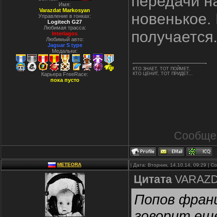
передачи на
Имя:
Varazdat Markosyan
новенькое. 
Управление в гонках:
Logitech G27
Любимая трасса:
получается.
Interlagos
Любимый авто:
Jaguar S type
Медальки:
КТО ЗНАЕТ, ТОТ ПОЙМЕТ,
Карьера FreeRace:
КТО ЦЕНИТ, ТОТ ПРИДЕТ...
пока пусто
Сообще
METEORA
| Дата: Вторник, 14.10.14, 09:29 | 
Цитата
VARAZ
Попов франц
говорит еще