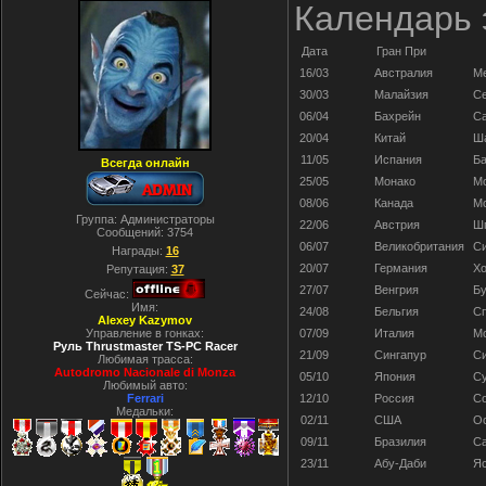
Календарь 
Дата
Гран При
16/03
Австралия
М
30/03
Малайзия
Се
06/04
Бахрейн
С
20/04
Китай
Ш
11/05
Испания
Б
Всегда онлайн
25/05
Монако
Мо
08/06
Канада
М
Группа: Администраторы
22/06
Австрия
Ш
Сообщений:
3754
06/07
Великобритания
С
Награды:
16
20/07
Германия
Х
Репутация:
37
27/07
Венгрия
Б
Сейчас:
Имя:
24/08
Бельгия
С
Alexey Kazymov
Управление в гонках:
07/09
Италия
М
Руль Thrustmaster TS-PC Racer
21/09
Сингапур
Си
Любимая трасса:
Autodromo Nacionale di Monza
05/10
Япония
Су
Любимый авто:
Ferrari
12/10
Россия
С
Медальки:
02/11
США
О
09/11
Бразилия
С
23/11
Абу-Даби
Я