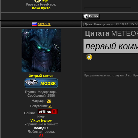
Карьера FreeRace:
пока пусто
aazzART
| Дата: Понедельник, 13.10.14, 15:
Цитата
METEO
первый ком
Хитрый тактик
Враздатина еще как то звучит. А вот Кр
Группа: Модераторы
Сообщений:
2586
Награды:
26
Репутация:
20
Сейчас:
Имя:
Viktor Ivanov
Управление в гонках:
клавдия
Любимая трасса:
A1