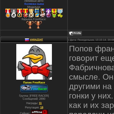
Любимый авто:
Коляска сына
Медальки:
Карьера FreeRace:
VARAZDAT
| Дата: Понедельник, 13.10.14, 20:
Попов фран
говорит еще
Фабричнова
смысле. Он
Папик FreeRace
другими на
гонки у них
Группа: ]FREE RACER[
Сообщений:
2890
как и их з
Награды:
11
Репутация:
18
Сейчас: