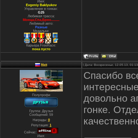
Имя:
Evgeniy Baklyukov
Управление в гонках:
G25
Любимая трасса:
Монца,Спа,Брно.........
Любимый авто:
Разные
Медальки:
Карьера FreeRace:
пока пусто
Matt
| Дата: Воскресенье, 12.05.13, 01:
Спасибо вс
интересные
довольно а
Полупрофи
гонке. Отд
Группа: Друзья
Сообщений:
59
качественн
Награды:
0
Репутация:
1
Сейчас:
Имя: