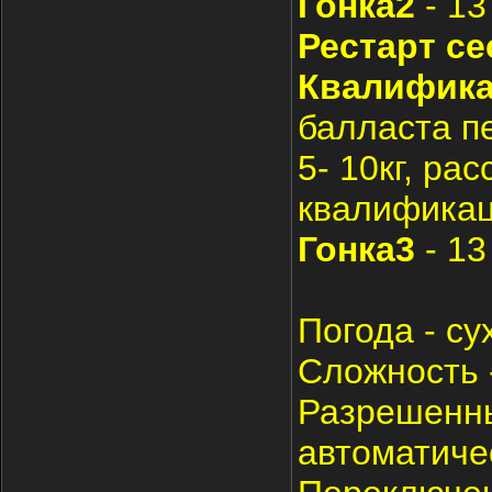
Гонка2
- 13
Рестарт се
Квалифика
балласта пер
5- 10кг, ра
квалификац
Гонка3
- 13
Погода - су
Сложность 
Разрешенны
автоматиче