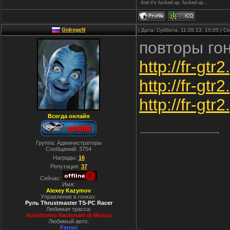
And it's fucked up, fucked up...
GidrogeN
| Дата: Суббота, 11.05.13, 15:05 | 
повторы гон
http://fr-gtr2
http://fr-gtr2
http://fr-gtr2
Всегда онлайн
Группа: Администраторы
Сообщений:
3754
Награды:
16
Репутация:
37
Сейчас:
Имя:
Alexey Kazymov
Управление в гонках:
Руль Thrustmaster TS-PC Racer
Любимая трасса:
Autodromo Nacionale di Monza
Любимый авто:
Ferrari