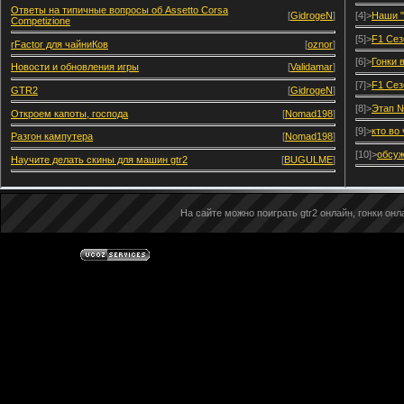
Ответы на типичные вопросы об Assetto Corsa
[
GidrogeN
]
[4]>
Наши "
Competizione
[5]>
F1 Сез
rFactor для чайниКов
[
oznor
]
[6]>
Гонки 
Новости и обновления игры
[
Validamar
]
[7]>
F1 Сез
GTR2
[
GidrogeN
]
[8]>
Этап №
Откроем капоты, господа
[
Nomad198
]
[9]>
кто во
Разгон кампутера
[
Nomad198
]
[10]>
обсуж
Научите делать скины для машин gtr2
[
BUGULME
]
На сайте можно поиграть gtr2 онлайн, гонки онла