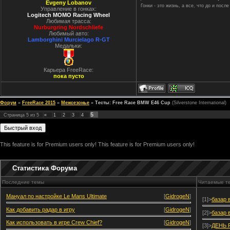
Evgeny Lobanov
Гонки - это жизнь, а все, что до и посл
Управление в гонках:
Logitech MOMO Racing Wheel
Любимая трасса:
Nurburgring Nordschliefe
Любимый авто:
Lamborghini Murcielago R-GT
Медальки:
Карьера FreeRace:
пока пусто
Форум
»
FreeRace 2015
»
Межсезонье
»
Тесты: Free Race BMW E46 Cup
(Silverstone International)
5
Страница
5
из
5
«
1
2
3
4
This feature is for Premium users only!
This feature is for Premium users only!
Статистика Форума
Последние темы
Читаемые т
Мануал по настройке Le Mans Ultimate
[
GidrogeN
]
[1]>
базар 
Как добавить радар в игру
[
GidrogeN
]
[2]>
базар 
Как использовать в игре Crew Chief?
[
GidrogeN
]
[3]>
ДЕНЬ 