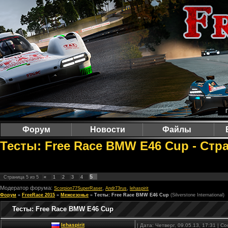
Форум
Новости
Файлы
Тесты: Free Race BMW E46 Cup - Стра
5
Страница
5
из
5
«
1
2
3
4
Модератор форума:
,
,
Scorpion77SuperRaser
Andr73rus
lehaspirit
Форум
»
FreeRace 2015
»
Межсезонье
»
Тесты: Free Race BMW E46 Cup
(Silverstone International)
Тесты: Free Race BMW E46 Cup
lehaspirit
| Дата: Четверг, 09.05.13, 17:31 | 