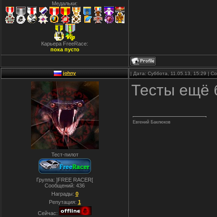
Медальки:
Карьера FreeRace:
пока пусто
johny
| Дата: Суббота, 11.05.13, 15:29 | 
Тесты ещё 
Евгений Баклюков
Тест-пилот
Группа: ]FREE RACER[
Сообщений:
436
Награды:
0
Репутация:
1
Сейчас: