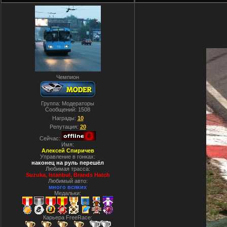
Чемпион
Группа: Модераторы
Сообщений:
1508
Награды:
10
Репутация:
20
Сейчас:
Имя:
Алексей Спиричев
Управление в гонках:
наконец на руль перешёл
Любимая трасса:
Suzuka, Istanbul, Вrands Hatch
Любимый авто:
много всяких
Медальки:
Карьера FreeRace: