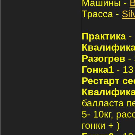
Машины -
Трасса -
Sil
Практика
-
Квалифик
Разогрев
-
Гонка1
- 13
Рестарт се
Квалифика
балласта пер
5- 10кг, ра
гонки + )