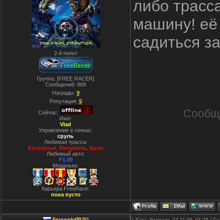
либо трасс
машину! её 
садиться за
2-й пилот
Группа: ]FREE RACER[
Сообщений:
869
Награды:
9
Репутация:
5
Сообщ
Сейчас:
Имя:
Vlad
Управление в гонках:
сруль
Любимая трасса:
Каталунья, Монреаль, Брно
Любимый авто:
F1.09
Медальки:
Карьера FreeRace:
пока пусто
Fernando[RUS]
| Дата: Вторник, 24.11.09, 01:25 | 