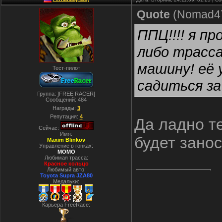
Quote
(
Nomad4
ППЦ!!!! я п
либо трасс
машину! её 
Тест-пилот
садиться за
Группа: ]FREE RACER[
Сообщений:
484
Награды:
3
Репутация:
4
Да ладно те
Сейчас:
Имя:
будет занос
Maxim Blinkov
Управление в гонках:
MOMO
Любимая трасса:
Красное кольцо
Любимый авто:
Toyota Supra JZA80
Медальки:
Карьера FreeRace: