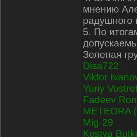
мнению Але
радушного 
5. По итога
допускаемы
Зеленая гр
Disa722
Viktor Ivano
Yuriy Vostre
Fadeev Ro
METEORA (с
Mig-29
Kostya Butk