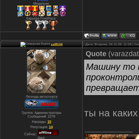
Медальки:
Карьера FreeRace:
xaM144
| Дата: Вторник, 24.11.09, 11:26 | 
Quote
(
varazdat
Машину то 
проконтроли
превращаетс
Легенда автоспорта
ты на каки
Группа: Администраторы
Сообщений:
2278
Награды:
15
Репутация:
14
Сейчас:
Имя: