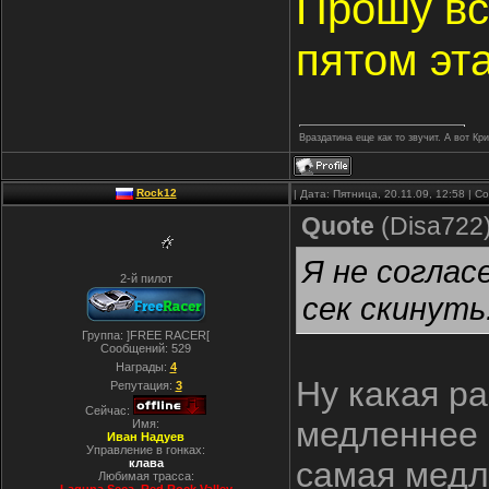
Прошу вс
пятом эт
Враздатина еще как то звучит. А вот Кр
Rock12
| Дата: Пятница, 20.11.09, 12:58 | 
Quote
(
Disa722
Я не соглас
2-й пилот
сек скинуть
Группа: ]FREE RACER[
Сообщений:
529
Награды:
4
Ну какая ра
Репутация:
3
Сейчас:
медленнее 
Имя:
Иван Надуев
Управление в гонках:
самая медл
клава
Любимая трасса: