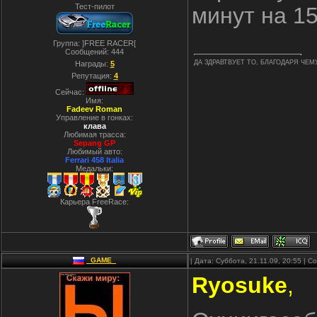
Тест-пилот
минут на 15
Группа: ]FREE RACER[
Сообщений:
444
ДА ЗДРАВТВУЕТ ТО, БЛАГОДАРЯ ЧЕМ
Награды:
5
Репутация:
4
Сейчас:
Имя:
Fadeev Roman
Управление в гонках:
клава
Любимая трасса:
Sepang GP
Любимый авто:
Ferrari 458 Italia
Медальки:
Карьера FreeRace:
_GAME_
| Дата: Суббота, 21.11.09, 20:55 | 
Ryosuke
,