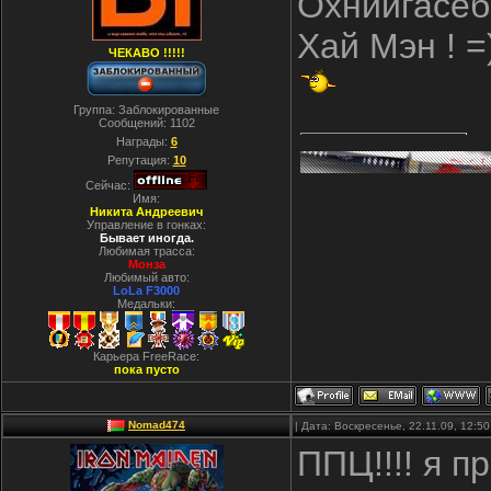
Охниигасеб
Хай Мэн ! =
ЧЕКАВО !!!!!
Группа: Заблокированные
Сообщений:
1102
Награды:
6
Репутация:
10
Сейчас:
Имя:
Никита Андреевич
Управление в гонках:
Бывает иногда.
Любимая трасса:
Монза
Любимый авто:
LoLa F3000
Медальки:
Карьера FreeRace:
пока пусто
Nomad474
| Дата: Воскресенье, 22.11.09, 12:
ППЦ!!!! я п