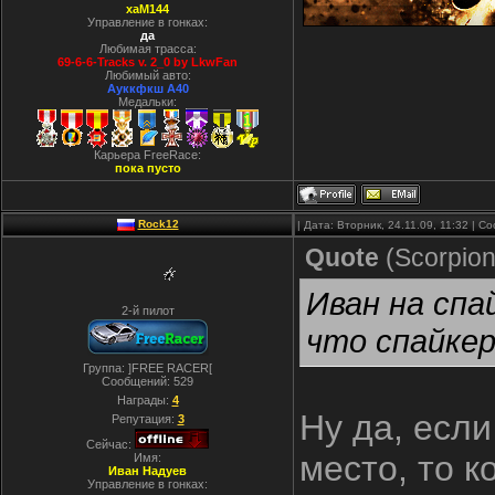
xaM144
Управление в гонках:
да
Любимая трасса:
69-6-6-Tracks v. 2_0 by LkwFan
Любимый авто:
Ауккфкш А40
Медальки:
Карьера FreeRace:
пока пусто
Rock12
| Дата: Вторник, 24.11.09, 11:32 | 
Quote
(
Scorpio
Иван на спа
2-й пилот
что спайке
Группа: ]FREE RACER[
Сообщений:
529
Награды:
4
Ну да, если
Репутация:
3
Сейчас:
место, то 
Имя:
Иван Надуев
Управление в гонках: