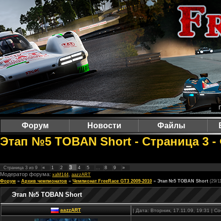
Форум
Новости
Файлы
Этап №5 TOBAN Short - Страница 3 -
3
Страница
3
из
9
«
1
2
4
5
…
8
9
»
Модератор форума:
,
xaM144
aazzART
Форум
»
Архив чемпионатов
»
Чемпионат FreeRace GT3 2009-2010
»
Этап №5 TOBAN Short
(29/1
Этап №5 TOBAN Short
aazzART
| Дата: Вторник, 17.11.09, 19:31 | 