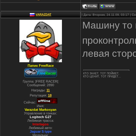
VARAZDAT
| Дата: Вторник, 24.11.09, 03:17 | 
Машину то 
проконтрол
левая стор
Папик FreeRace
КТО ЗНАЕТ, ТОТ ПОЙМЕТ,
КТО ЦЕНИТ, ТОТ ПРИДЕТ...
Группа: ]FREE RACER[
Сообщений:
2890
Награды:
11
Репутация:
18
Сейчас:
Имя:
Varazdat Markosyan
Управление в гонках:
Logitech G27
Любимая трасса:
Interlagos
Любимый авто:
Jaguar S type
Медальки: