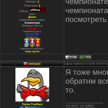
чемпионате,
Награды:
2
Репутация:
5
чемпионата
Сейчас:
Имя:
посмотреть
Денис
Управление в гонках:
Клавиатура
Любимая трасса:
Жухай
Любимый авто:
Ferrari 550
Медальки:
Карьера FreeRace:
пока пусто
VARAZDAT
| Дата: Суббота, 21.11.09, 20:19 | 
Я тоже мног
обратнм вс
то.
Папик FreeRace
КТО ЗНАЕТ, ТОТ ПОЙМЕТ,