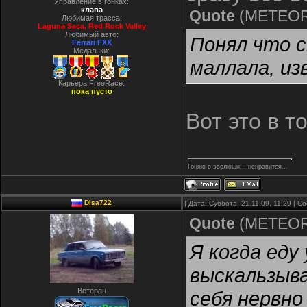
Управление в гонках:
клава
Quote
(
METEO
Любимая трасса:
Laguna Seca, Red Rock Valley
Любимый авто:
Понял что с
Ferrari FXX
Медальки:
маллала, из
Карьера FreeRace:
пока пусто
Вот это в то
Гоняю в эволюшн...
не
нравится...
Disa722
| Дата: Суббота, 21.11.09, 11:29 | 
Quote
(
METEO
Я когда еду
выскальзыва
Ветеран
себя нервно