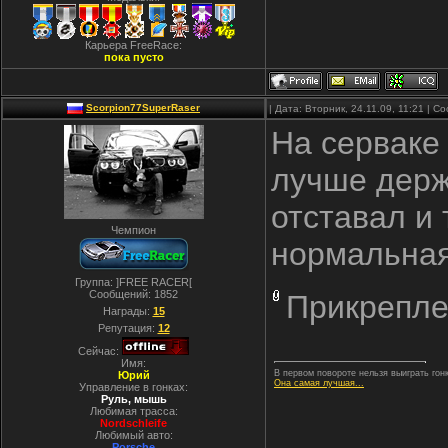
Карьера FreeRace:
пока пусто
Scorpion77SuperRaser
| Дата: Вторник, 24.11.09, 11:21 | 
На серваке 
лучше держи
отставал и 
Чемпион
нормальная
Группа: ]FREE RACER[
Сообщений:
1852
Прикрепле
Награды:
15
Репутация:
12
Сейчас:
Имя:
В первом повороте нельзя выиграть гонк
Юрий
Она самая лучшая...
Управление в гонках:
Руль, мышь
Любимая трасса:
Nordschleife
Любимый авто:
Porsche