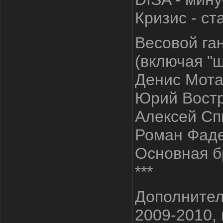
Кризис - ст
Весовой га
(включая "
Денис Мотай
Юрий Востре
Алексей Спи
Роман Фаде
Основная б
***
Дополнител
2009-2010,