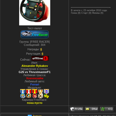
В зачете с 23 октября 2010 года:
Гонка (8) Старт (8) Финиш (6)
Тест-пилот
Группа: ]FREE RACER[
Сообщений:
304
Награды:
6
Репутация:
6
Сейчас:
Имя:
Alexander Rybakov
Управление в гонках:
G25 vs ThrustmasterF1
Любимая трасса:
Хоккенхайм
Любимый авто:
Ferrari
Медальки:
Карьера FreeRace:
пока пусто
Jaguar