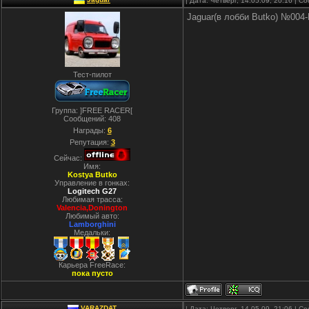
| Дата: Четверг, 14.05.09, 20:16 | 
Jaguar(в лобби Butko) №004
Тест-пилот
Группа: ]FREE RACER[
Сообщений:
408
Награды:
6
Репутация:
3
Сейчас:
Имя:
Kostya Butko
Управление в гонках:
Logitech G27
Любимая трасса:
Valencia,Donington
Любимый авто:
Lamborghini
Медальки:
Карьера FreeRace:
пока пусто
VARAZDAT
| Дата: Четверг, 14.05.09, 21:06 | 