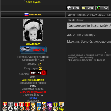
пока пусто
METEORA
| Дата: Четверг, 14.05.09, 21:11 | 
Quote
(
Jaguar
)
Jaguar(в лобби Butko) №004-
да. он не участвует.
Максим. было бы хорошо сп
Флудераст
Во имя кольца и поршня, шатуна и свя
Группа: Администраторы
ем грибы, смотрю ковёр
Сообщений:
4928
http://smiles.dolf.ru/dolf_ru_1020.gif
Награды:
37
Репутация:
30
Сейчас:
Имя:
Денис Башилов
Управление в гонках:
руль
Любимая трасса:
СПА Франкошам 88
Любимый авто:
Miura
Медальки: