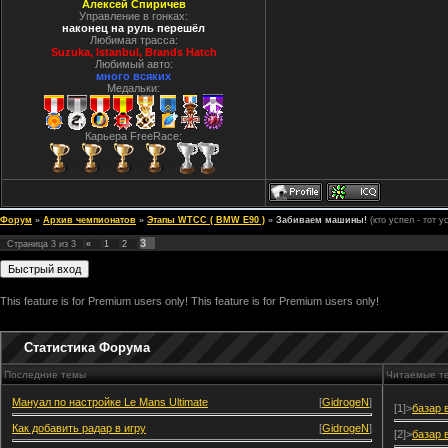
Алексей Спиричев
Управление в гонках:
наконец на руль перешёл
Любимая трасса:
Suzuka, Istanbul, Вrands Hatch
Любимый авто:
много всяких
Медальки:
Карьера FreeRace:
Форум
»
Архив чемпионатов
»
Этапы WTCC ( BMW E90 )
»
Забиваем машины!
(кто успел - тот у
3
Страница
3
из
3
«
1
2
This feature is for Premium users only!
This feature is for Premium users only!
Статистика Форума
Последние темы
Читаемые т
Мануал по настройке Le Mans Ultimate
[
GidrogeN
]
[1]>
базар 
Как добавить радар в игру
[
GidrogeN
]
[2]>
базар 