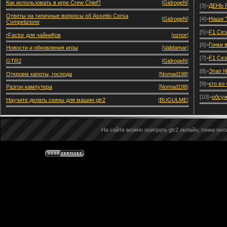
Как использовать в игре Crew Chief?
[
GidrogeN
]
[3]>
ДЕНЬ 
Ответы на типичные вопросы об Assetto Corsa
[
GidrogeN
]
[4]>
Наши "
Competizione
[5]>
F1 Сез
rFactor для чайниКов
[
oznor
]
[6]>
Гонки 
Новости и обновления игры
[
Validamar
]
[7]>
F1 Сез
GTR2
[
GidrogeN
]
[8]>
Этап №
Откроем капоты, господа
[
Nomad198
]
[9]>
кто во
Разгон кампутера
[
Nomad198
]
[10]>
обсуж
Научите делать скины для машин gtr2
[
BUGULME
]
На сайте можно поиграть gtr2 онлайн, гонки онла