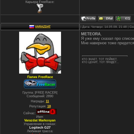
Карьера FreeRace:
VARAZDAT
| Дата: Четверг, 14.05.09, 21:48 | 
METEORA
,
Я уже ему сказал про список
Мне наверное тоже придется
КТО ЗНАЕТ, ТОТ ПОЙМЕТ,
КТО ЦЕНИТ, ТОТ ПРИДЕТ...
Папик FreeRace
Группа: ]FREE RACER[
Сообщений:
2890
Награды:
11
Репутация:
18
Сейчас:
Имя:
Varazdat Markosyan
Управление в гонках:
Logitech G27
Любимая трасса: