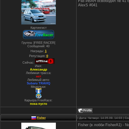
Раз ИВАН освободил № 41 б
AlexS #041
Картингист
Группа: ]FREE RACER[
Сообщений:
40
Награды:
1
Репутация:
0
Сейчас:
Имя:
Александр
Любимая трасса:
нет
Любимый авто:
Subaru TRAVIQ
Медальки:
Карьера FreeRace:
пока пусто
Fisher
| Дата: Четверг, 14.05.09, 14:03 | 
Fisher (в лобби FisherA1) - 