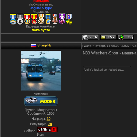
Interlagos
Любимый авто:
Jaguar S type
Медальки:
Карьера FreeRace:
пока пусто
lehaspirit
| Дата: Четверг, 14.05.09, 22:37 | 
N33 Wiechers-Sport - машина
And it's fucked up, fucked up...
Чемпион
Группа: Модераторы
Сообщений:
1508
Награды:
10
Репутация:
20
Сейчас:
Имя: