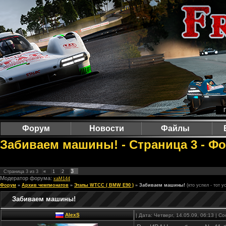
Форум
Новости
Файлы
Забиваем машины! - Страница 3 - Фо
3
Страница
3
из
3
«
1
2
Модератор форума:
xaM144
Форум
»
Архив чемпионатов
»
Этапы WTCC ( BMW E90 )
»
Забиваем машины!
(кто успел - тот у
Забиваем машины!
AlexS
| Дата: Четверг, 14.05.09, 06:13 | 