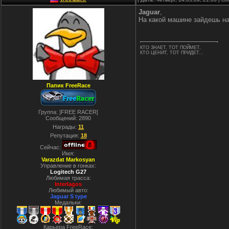
Jaguar
,
На какой машине зайдешь на
КТО ЗНАЕТ, ТОТ ПОЙМЕТ,
КТО ЦЕНИТ, ТОТ ПРИДЕТ...
Папик FreeRace
Группа: ]FREE RACER[
Сообщений:
2890
Награды:
11
Репутация:
18
Сейчас:
Имя:
Varazdat Markosyan
Управление в гонках:
Logitech G27
Любимая трасса:
Interlagos
Любимый авто:
Jaguar S type
Медальки:
Карьера FreeRace: