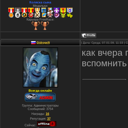
Коляска сына
Медальки:
Карьера FreeRace:
GidrogeN
| Дата: Среда, 07.01.09, 11:33 |
как вчера 
вспомнить
Всегда онлайн
Группа: Администраторы
Сообщений:
3754
Награды:
16
Репутация:
37
Сейчас: