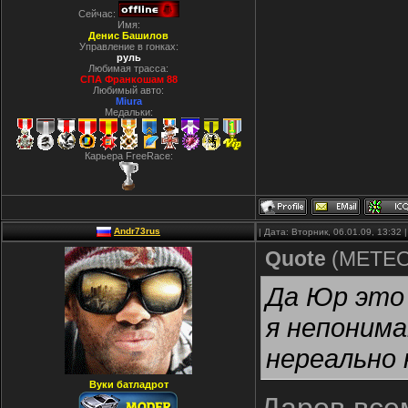
Сейчас:
Имя:
Денис Башилов
Управление в гонках:
руль
Любимая трасса:
СПА Франкошам 88
Любимый авто:
Miura
Медальки:
Карьера FreeRace:
Andr73rus
| Дата: Вторник, 06.01.09, 13:32
Quote
(
METE
Да Юр это 
я непонима
нереально 
Вуки батладрот