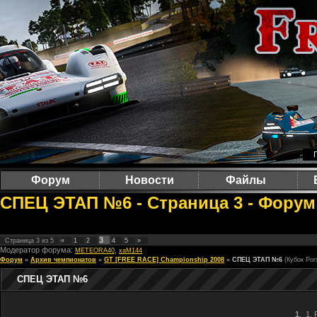
Форум
Новости
Файлы
СПЕЦ ЭТАП №6 - Страница 3 - Форум 
3
Страница
3
из
5
«
1
2
4
5
»
Модератор форума:
,
METEORA40
xaM144
Форум
»
Архив чемпионатов
»
GT [FREE RACE] Championship 2008
»
СПЕЦ ЭТАП №6
(Кубок Por
СПЕЦ ЭТАП №6
1
.
1. 