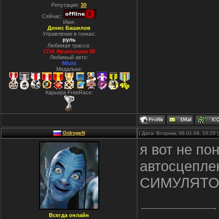
Репутация:
30
Сейчас:
Имя:
Денис Башилов
Управление в гонках:
руль
Любимая трасса:
СПА Франкошам 88
Любимый авто:
Miura
Медальки:
Карьера FreeRace:
GidrogeN
| Дата: Вторник, 06.01.09, 10:25
я вот не по
автосцеплен
СИМУЛЯТО
Всегда онлайн