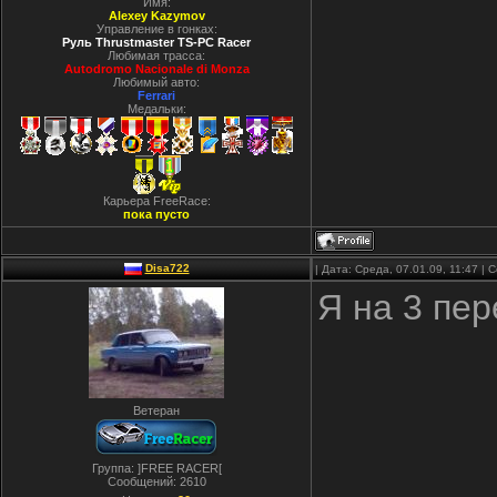
Имя:
Alexey Kazymov
Управление в гонках:
Руль Thrustmaster TS-PC Racer
Любимая трасса:
Autodromo Nacionale di Monza
Любимый авто:
Ferrari
Медальки:
Карьера FreeRace:
пока пусто
Disa722
| Дата: Среда, 07.01.09, 11:47 |
Я на 3 пер
Ветеран
Группа: ]FREE RACER[
Сообщений:
2610