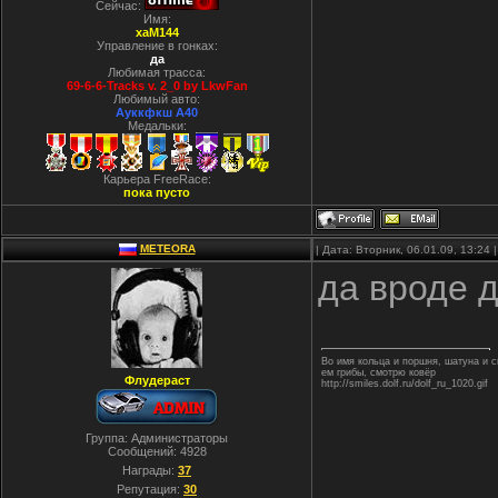
Сейчас:
Имя:
xaM144
Управление в гонках:
да
Любимая трасса:
69-6-6-Tracks v. 2_0 by LkwFan
Любимый авто:
Ауккфкш А40
Медальки:
Карьера FreeRace:
пока пусто
METEORA
| Дата: Вторник, 06.01.09, 13:24
да вроде 
Во имя кольца и поршня, шатуна и
ем грибы, смотрю ковёр
Флудераст
http://smiles.dolf.ru/dolf_ru_1020.gif
Группа: Администраторы
Сообщений:
4928
Награды:
37
Репутация:
30