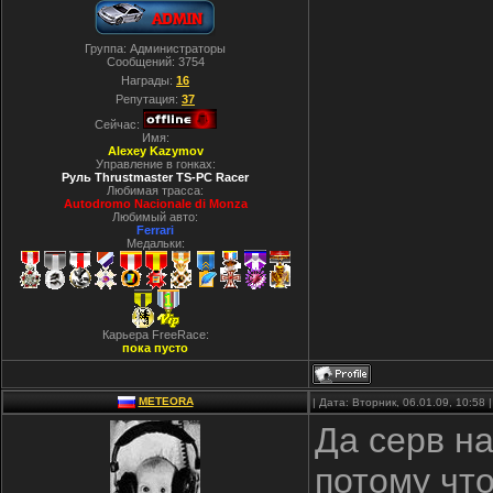
Группа: Администраторы
Сообщений:
3754
Награды:
16
Репутация:
37
Сейчас:
Имя:
Alexey Kazymov
Управление в гонках:
Руль Thrustmaster TS-PC Racer
Любимая трасса:
Autodromo Nacionale di Monza
Любимый авто:
Ferrari
Медальки:
Карьера FreeRace:
пока пусто
METEORA
| Дата: Вторник, 06.01.09, 10:58
Да серв н
потому чт