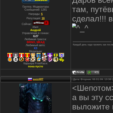
Даров всем
там, путё
Группа: Модераторы
Сообщений:
1281
Награды:
5
сделал!!! 
Репутация:
16
Сейчас:
Имя:
Андрей
Управление в гонках:
G27
Любимая трасса:
BRNO, МКАД
Каждый день надо прожить как послед
Любимый авто:
ХЗ
Медальки:
Карьера FreeRace:
пока пусто
aazzART
| Дата: Вторник, 06.01.09, 13:36
<Шепотом
а вы эту с
выложите 