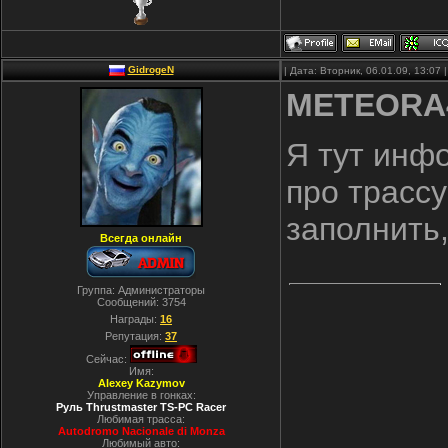
GidrogeN
| Дата: Вторник, 06.01.09, 13:07
METEORA
Я тут инф
про трассу
заполнить
Всегда онлайн
Группа: Администраторы
Сообщений:
3754
Награды:
16
Репутация:
37
Сейчас:
Имя:
Alexey Kazymov
Управление в гонках:
Руль Thrustmaster TS-PC Racer
Любимая трасса:
Autodromo Nacionale di Monza
Любимый авто: