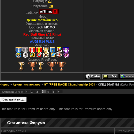
Награды:
20
Репутация:
20
Сейчас:
Имя:
Денис Мотайленко
Управление в гонках:
Logitech MOMO
Любимая трасса:
Red Bull Ring (A1 Ring)
Любимый авто:
AUDI R14 PLUS
Медальки:
Карьера FreeRace:
Форум
»
Архив чемпионатов
»
GT [FREE RACE] Championship 2008
»
СПЕЦ ЭТАП №6
(Кубок Por
3
Страница
3
из
5
«
1
2
4
5
»
This feature is for Premium users only!
This feature is for Premium users only!
Статистика Форума
Последние темы
Читаемые т