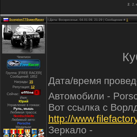
2
.
2.
Scorpion77SuperRaser
| Дата: Воскресенье, 04.01.09, 21:29 | Сообщение #
1
Ку
Чемпион
Группа: ]FREE RACER[
Сообщений:
1852
Дата/время проведе
Награды:
15
Репутация:
12
Автомобили - Pors
Сейчас:
Имя:
Юрий
Вот ссылка с Ворл
Управление в гонках:
Руль, мышь
Любимая трасса:
http://www.filefactor
Nordschleife
Любимый авто:
Porsche
Зеркало -
Медальки: