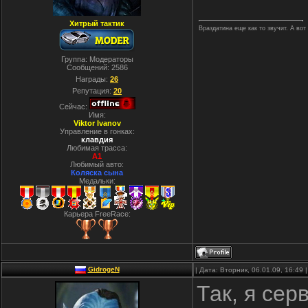
Хитрый тактик
Враздатина еще как то звучит. А вот
Группа: Модераторы
Сообщений:
2586
Награды:
26
Репутация:
20
Сейчас:
Имя:
Viktor Ivanov
Управление в гонках:
клавдия
Любимая трасса:
A1
Любимый авто:
Коляска сына
Медальки:
Карьера FreeRace:
GidrogeN
| Дата: Вторник, 06.01.09, 16:49
Так, я се