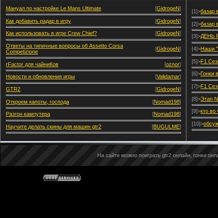
Мануал по настройке Le Mans Ultimate
[
GidrogeN
]
[1]>
базар 
Как добавить радар в игру
[
GidrogeN
]
[2]>
базар 
Как использовать в игре Crew Chief?
[
GidrogeN
]
[3]>
ДЕНЬ 
Ответы на типичные вопросы об Assetto Corsa
[
GidrogeN
]
[4]>
Наши "
Competizione
[5]>
F1 Сез
rFactor для чайниКов
[
oznor
]
[6]>
Гонки 
Новости и обновления игры
[
Validamar
]
[7]>
F1 Сез
GTR2
[
GidrogeN
]
[8]>
Этап №
Откроем капоты, господа
[
Nomad198
]
[9]>
кто во
Разгон кампутера
[
Nomad198
]
[10]>
обсуж
Научите делать скины для машин gtr2
[
BUGULME
]
На сайте можно поиграть gtr2 онлайн, гонки онла