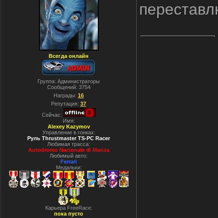
переставлю
Всегда онлайн
Группа: Администраторы
Сообщений:
3754
Награды:
16
Репутация:
37
Сейчас:
Имя:
Alexey Kazymov
Управление в гонках:
Руль Thrustmaster TS-PC Racer
Любимая трасса:
Autodromo Nacionale di Monza
Любимый авто:
Ferrari
Медальки:
Карьера FreeRace:
пока пусто