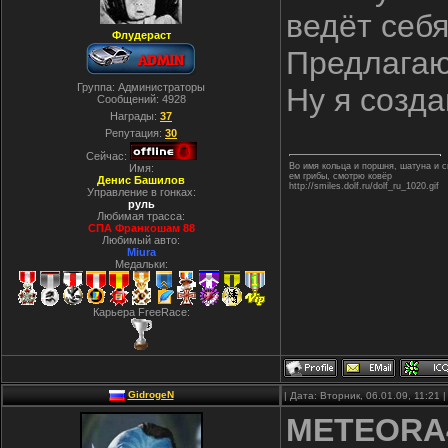
ведёт себя
Флудераст
Предлагаю
Группа: Администраторы
Ну я созда
Сообщений:
4928
Награды:
37
Репутация:
30
Сейчас:
Во имя кольца и поршня, шатуна и
Имя:
ем грибы, смотрю ковёр
Денис Башилов
http://smiles.dolf.ru/dolf_ru_1020.gif
Управление в гонках:
руль
Любимая трасса:
СПА Франкошам 88
Любимый авто:
Miura
Медальки:
Карьера FreeRace:
GidrogeN
| Дата: Вторник, 06.01.09, 11:21
METEORA