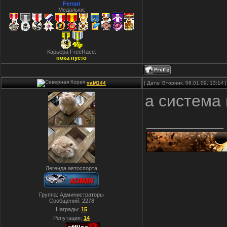
Ferrari
Медальки:
Карьера FreeRace:
пока пусто
xaM144
| Дата: Вторник, 06.01.09, 13:14
а система 
Легенда автоспорта
Группа: Администраторы
Сообщений:
2278
Награды:
15
Репутация:
14