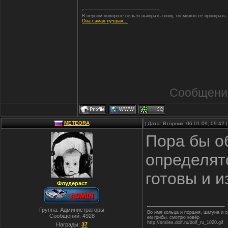
В первом повороте нельзя выиграть гонку, но можно её проиграть.
Она самая лучшая...
Сообщени
METEORA
| Дата: Вторник, 06.01.09, 09:42
Пора бы о
определятс
готовы и и
Флудераст
Группа: Администраторы
Во имя кольца и поршня, шатуна и
Сообщений:
4928
ем грибы, смотрю ковёр
http://smiles.dolf.ru/dolf_ru_1020.gif
Награды:
37