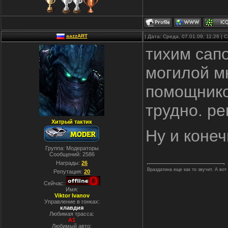
aazzART
| Дата: Среда, 07.01.09, 11:26 |
тихим сапо
могилой м
помощнико
трудно. р
Хитрый тактик
Ну и конеч
Группа: Модераторы
Сообщений:
2586
Награды:
26
Враздатина еще как то звучит. А вот
Репутация:
20
Сейчас:
Имя:
Viktor Ivanov
Управление в гонках:
клавдия
Любимая трасса:
A1
Любимый авто: