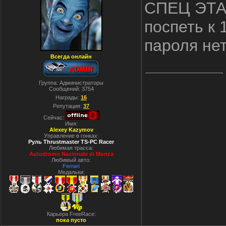
СПЕЦ ЭТАП
поспеть к 
пароля нет
Всегда онлайн
Группа: Администраторы
Сообщений:
3754
Награды:
16
Репутация:
37
Сейчас:
Имя:
Alexey Kazymov
Управление в гонках:
Руль Thrustmaster TS-PC Racer
Любимая трасса:
Autodromo Nacionale di Monza
Любимый авто:
Ferrari
Медальки:
Карьера FreeRace:
пока пусто