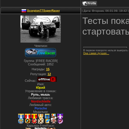
Scorpion77SuperRaser
| Дата: Вторник, 06.01.09, 19:42
Тесты пок
стартовать
Чемпион
В первом повороте нельзя выиграть г
Она самая лучшая...
Группа: ]FREE RACER[
Сообщений:
1852
Награды:
15
Репутация:
12
Сейчас:
Имя:
Юрий
Управление в гонках:
Руль, мышь
Любимая трасса:
Nordschleife
Любимый авто:
Porsche
Медальки:
Карьера FreeRace: