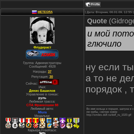
METEORA
| Дата: Вторник, 06.01.09, 12:55
Quote
(
Gidrog
и мой пото
глючило
Флудераст
Группа: Администраторы
ну если ты
Сообщений:
4928
Награды:
37
а то не де
Репутация:
30
Сейчас:
порядок , 
Имя:
Денис Башилов
Управление в гонках:
руль
Любимая трасса:
СПА Франкошам 88
Любимый авто:
Во имя кольца и поршня, шатуна и
Miura
ем грибы, смотрю ковёр
http://smiles.dolf.ru/dolf_ru_1020.gif
Медальки:
Карьера FreeRace: