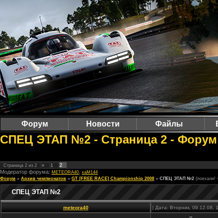
Форум
Новости
Файлы
СПЕЦ ЭТАП №2 - Страница 2 - Форум 
2
Страница
2
из
2
«
1
Модератор форума:
,
METEORA40
xaM144
Форум
»
Архив чемпионатов
»
GT [FREE RACE] Championship 2008
»
СПЕЦ ЭТАП №2
(поехали! 
СПЕЦ ЭТАП №2
meteora40
| Дата: Вторник, 09.12.08,