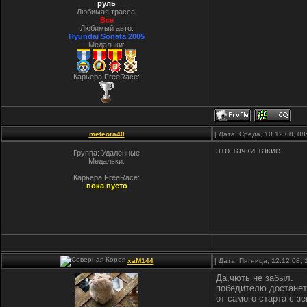
руль
Любимая трасса:
Все
Любимый авто:
Hyundai Sonata 2005
Медальки:
Карьера FreeRace:
meteora40
| Дата: Среда, 10.12.08, 0
это тачки такие.
Группа: Удаленные
Медальки:
Карьера FreeRace:
пока пусто
xaM144
| Дата: Пятница, 12.12.08,
Да,чють не забыл.
победителю достанетс
от самого старта с з