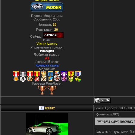
Хитрый тактик
Группа: Модераторы
Сообщений:
2586
Награды:
26
Репутация:
20
Сейчас:
Имя:
Viktor Ivanov
Управление в гонках:
клавдия
Любимая трасса:
A1
Любимый авто:
Коляска сына
Медальки:
Карьера FreeRace:
drozdy
| Дата: Суббота, 13.12.08,
Quote
(
aazzART
)
пятая в двух местах
Так это с пустыми ба