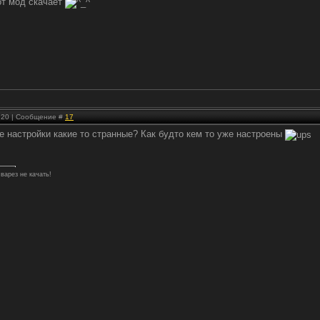
от мод скачает
2:20 | Сообщение #
17
 настройки какие то странные? Как будто кем то уже настроены
 варез не качать!