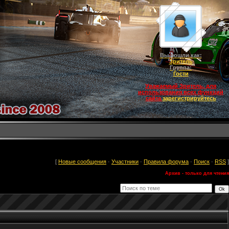
Вы вошли как:
Зритель
Группа:
Гости
Уважаемый Зритель, для
использования всех функций
сайта
зарегистрируйтесь
[
Новые сообщения
·
Участники
·
Правила форума
·
Поиск
·
RSS
]
Архив - только для чтения