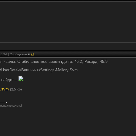
 03:34 | Сообщение #
21
я квалы. Стабильное моё время где то: 46.2, Рекорд: 45.9
\UserData\<Ваш ник>\Settings\Mallory.Svm
е найдет...
l.svm
(2.5 Kb)
 варез не качать!