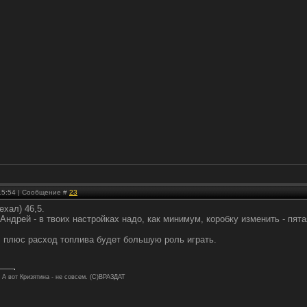
 15:54 | Сообщение #
23
ехал) 46,5.
и Андрей - в твоих настройках надо, как минимум, коробку изменить - пя
, плюс расход топлива будет большую роль играть.
. А вот Кризятина - не совсем. (С)ВРАЗДАТ