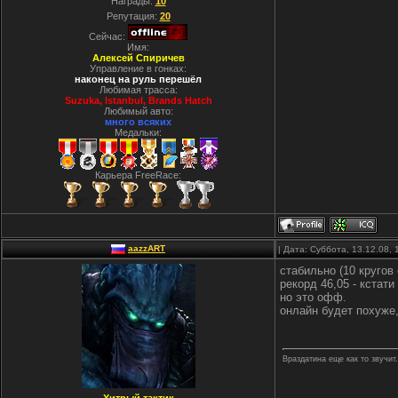
Награды:
10
Репутация:
20
Сейчас:
Имя:
Алексей Спиричев
Управление в гонках:
наконец на руль перешёл
Любимая трасса:
Suzuka, Istanbul, Вrands Hatch
Любимый авто:
много всяких
Медальки:
Карьера FreeRace:
aazzART
| Дата: Суббота, 13.12.08,
стабильно (10 кругов 
рекорд 46,05 - кстат
но это офф.
онлайн будет похуже
Враздатина еще как то звучит