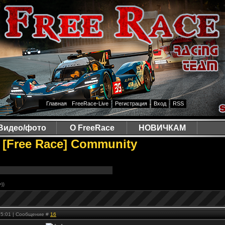
Главная
FreeRace-Live
Регистрация
Вход
RSS
Видео/фото
О FreeRace
НОВИЧКАМ
[Free Race] Community
=))
 15:01 | Сообщение #
16