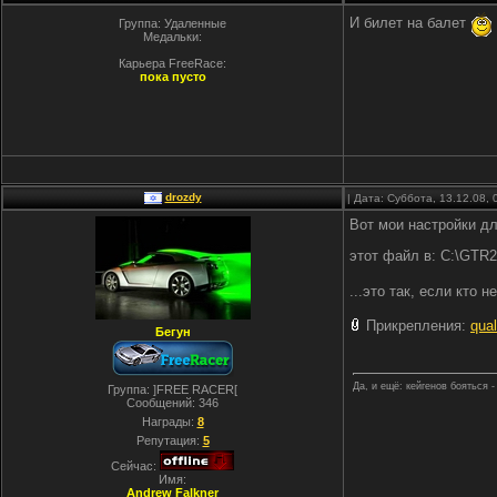
И билет на балет
Группа: Удаленные
Медальки:
Карьера FreeRace:
пока пусто
drozdy
| Дата: Суббота, 13.12.08,
Вот мои настройки дл
этот файл в: C:\GTR2
...это так, если кто н
Прикрепления:
qua
Бегун
Да, и ещё: кейгенов бояться -
Группа: ]FREE RACER[
Сообщений:
346
Награды:
8
Репутация:
5
Сейчас:
Имя:
Andrew Falkner