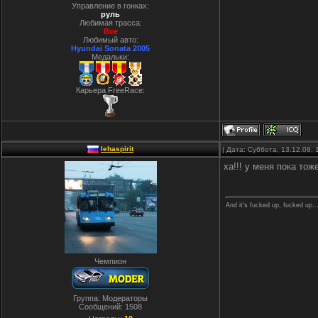
Управление в гонках:
руль
Любимая трасса:
Все
Любимый авто:
Hyundai Sonata 2005
Медальки:
Карьера FreeRace:
lehaspirit
| Дата: Суббота, 13.12.08,
ха!!! у меня пока тож
And it's fucked up, fucked up..
Чемпион
Группа: Модераторы
Сообщений:
1508