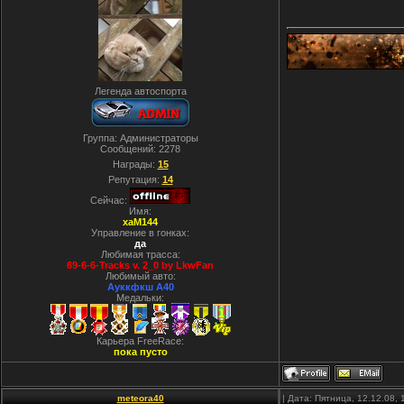
Легенда автоспорта
Группа: Администраторы
Сообщений:
2278
Награды:
15
Репутация:
14
Сейчас:
Имя:
xaM144
Управление в гонках:
да
Любимая трасса:
69-6-6-Tracks v. 2_0 by LkwFan
Любимый авто:
Ауккфкш А40
Медальки:
Карьера FreeRace:
пока пусто
meteora40
| Дата: Пятница, 12.12.08,