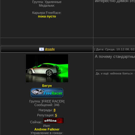
интерестно Димон эт
Группа: Удаленные
Медальки:
Карьера FreeRace:
пока пусто
drozdy
| Дата: Среда, 10.12.08, 0
А почему стандартные
Да, и ещё: кейгенов бояться -
Бегун
Группа: ]FREE RACER[
Сообщений:
346
Награды:
8
Репутация:
5
Сейчас:
Имя:
Andrew Falkner
Управление в гонках: