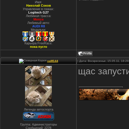
Имя:
Николай Соков
Управление в гонках:
Logitech G27
Любимая трасса:
Monza
Любимый авто:
AUDI R8
Медальки:
Карьера FreeRace:
пока пусто
xaM144
| Дата: Воскресенье, 15.05.11, 18:
щас запуст
Легенда автоспорта
Группа: Администраторы
Сообщений:
2278