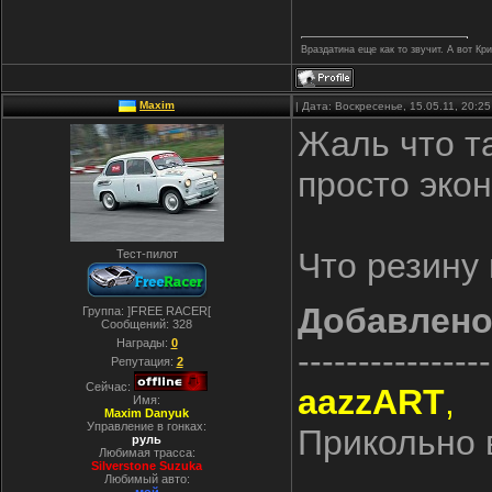
Враздатина еще как то звучит. А вот Кр
Maxim
| Дата: Воскресенье, 15.05.11, 20:
Жаль что т
просто эко
Что резину
Тест-пилот
Добавлен
Группа: ]FREE RACER[
Сообщений:
328
Награды:
0
----------------
Репутация:
2
Сейчас:
aazzART
,
Имя:
Maxim Danyuk
Управление в гонках:
Прикольно
руль
Любимая трасса:
Silverstone Suzuka
Любимый авто: