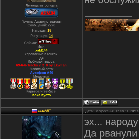
Легенда автоспорта
Группа: Администраторы
Сообщений:
2278
Награды:
15
Репутация:
14
Сейчас:
Имя:
xaM144
Управление в гонках:
да
Любимая трасса:
69-6-6-Tracks v. 2_0 by LkwFan
Любимый авто:
Ауккфкш А40
Медальки:
Карьера FreeRace:
пока пусто
aazzART
| Дата: Воскресенье, 15.05.11, 20:
эх... народ
Да рванули