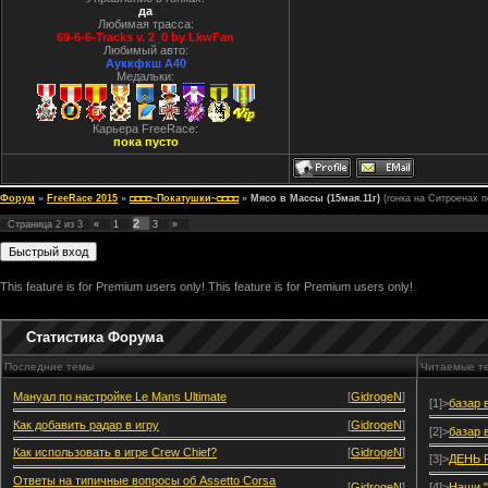
да
Любимая трасса:
69-6-6-Tracks v. 2_0 by LkwFan
Любимый авто:
Ауккфкш А40
Медальки:
Карьера FreeRace:
пока пусто
Форум
»
FreeRace 2015
»
◘◘◘◘~Покатушки~◘◘◘◘
»
Мясо в Массы (15мая.11г)
(гонка на Ситроенах п
2
Страница
2
из
3
«
1
3
»
This feature is for Premium users only!
This feature is for Premium users only!
Статистика Форума
Последние темы
Читаемые т
Мануал по настройке Le Mans Ultimate
[
GidrogeN
]
[1]>
базар 
Как добавить радар в игру
[
GidrogeN
]
[2]>
базар 
Как использовать в игре Crew Chief?
[
GidrogeN
]
[3]>
ДЕНЬ 
Ответы на типичные вопросы об Assetto Corsa
[
GidrogeN
]
[4]>
Наши "