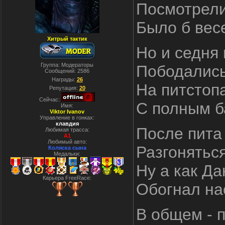
Посмотрели
Было б весе
Хитрый тактик
Но и седня
Группа: Модераторы
Пободались
Сообщений:
2586
Награды:
26
На питстопа
Репутация:
20
Сейчас:
С полным б
Имя:
Viktor Ivanov
Управление в гонках:
клавдия
После пита 
Любимая трасса:
A1
Любимый авто:
Разгоняться
Коляска сына
Медальки:
Ну а как Да
Карьера FreeRace:
Обогнал на
В общем - п