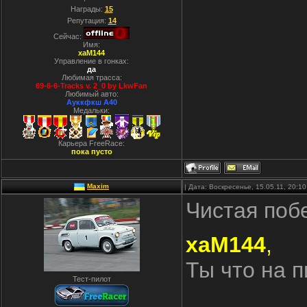
Награды:
15
Репутация:
14
Сейчас:
Имя:
xaM144
Управление в гонках:
да
Любимая трасса:
69-6-6-Tracks v. 2_0 by LkwFan
Любимый авто:
Ауккфкш А40
Медальки:
Карьера FreeRace:
пока пусто
Maxim
| Дата: Воскресенье, 15.05.11, 20:
Чистая поб
xaM144
,
Ты что на п
Тест-пилот