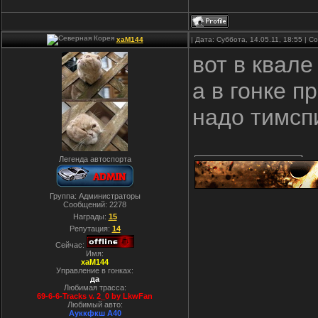
xaM144
| Дата: Суббота, 14.05.11, 18:55 | 
вот в квале
а в гонке пр
надо тимспи
Легенда автоспорта
Группа: Администраторы
Сообщений:
2278
Награды:
15
Репутация:
14
Сейчас:
Имя:
xaM144
Управление в гонках:
да
Любимая трасса:
69-6-6-Tracks v. 2_0 by LkwFan
Любимый авто:
Ауккфкш А40