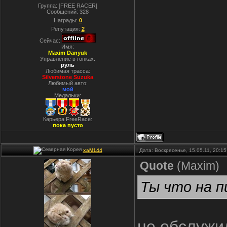
Группа: ]FREE RACER[
Сообщений:
328
Награды:
0
Репутация:
2
Сейчас:
Имя:
Maxim Danyuk
Управление в гонках:
руль
Любимая трасса:
Silverstone Suzuka
Любимый авто:
мой
Медальки:
Карьера FreeRace:
пока пусто
xaM144
| Дата: Воскресенье, 15.05.11, 20:
Quote
(
Maxim
)
Ты что на п
не обслужил