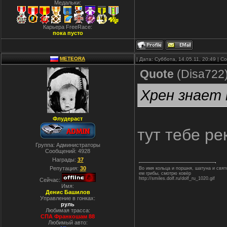
Медальки:
Карьера FreeRace:
пока пусто
METEORA
| Дата: Суббота, 14.05.11, 20:49 | 
Quote
(
Disa722
Хрен знает 
Флудераст
тут тебе ре
Группа: Администраторы
Сообщений:
4928
Награды:
37
Репутация:
30
Во имя кольца и поршня, шатуна и свя
ем грибы, смотрю ковёр
http://smiles.dolf.ru/dolf_ru_1020.gif
Сейчас:
Имя:
Денис Башилов
Управление в гонках:
руль
Любимая трасса:
СПА Франкошам 88
Любимый авто: