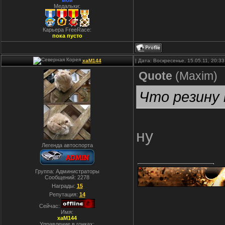
мой
Медальки:
Карьера FreeRace:
пока пусто
xaM144
| Дата: Воскресенье, 15.05.11, 20:
Quote
(
Maxim
)
Что резину 
ну
Легенда автоспорта
Группа: Администраторы
Сообщений:
2278
Награды:
15
Репутация:
14
Сейчас:
Имя:
xaM144
Управление в гонках: