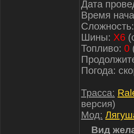
Дата прове
Время нача
Сложност
Шины:
Х6
(
Топливо:
0
Продолжит
Погода: ско
Трасса:
Ral
версия)
Мод:
Лягуш
Вид жела