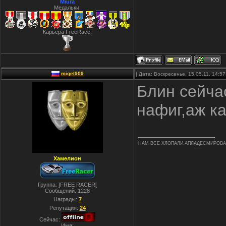
Miura
Медальки:
Карьера FreeRace:
migel909
| Дата: Воскресенье, 15.05.11, 14:
Блин сейча
нафиг,аж к
НАМ ВСЕ ХЛОПАЛИ,АПЛАДЕСМИРОВ
Хамелион
Группа: ]FREE RACER[
Сообщений:
1228
Награды:
7
Репутация:
24
Сейчас:
Имя: