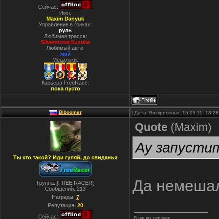
Сейчас:
Имя:
Maxim Danyuk
Управление в гонках:
руль
Любимая трасса:
Silverstone Suzuka
Любимый авто:
мой
Медальки:
Карьера FreeRace:
пока пусто
Biboomer
| Дата: Воскресенье, 15.05.11, 18:
Quote
(
Maxim
)
Ау запустит
Ты кто такой? Иди гуляй, до свиданья
Да немеша
Группа: ]FREE RACER[
Сообщений:
213
Награды:
7
Репутация:
20
Сейчас:
В наших сердцах....