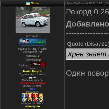
Maxim
| Дата: Суббота, 14.05.11, 18:51 | 
Рекорд 0.2
Добавлен
----------------
Тест-пилот
Quote
(
Disa722
Группа: ]FREE RACER[
Хрен знает 
Сообщений:
328
Награды:
0
Репутация:
2
Сейчас:
Имя:
Один повор
Maxim Danyuk
Управление в гонках:
руль
Любимая трасса:
Silverstone Suzuka
Любимый авто:
мой
Медальки:
Карьера FreeRace:
пока пусто