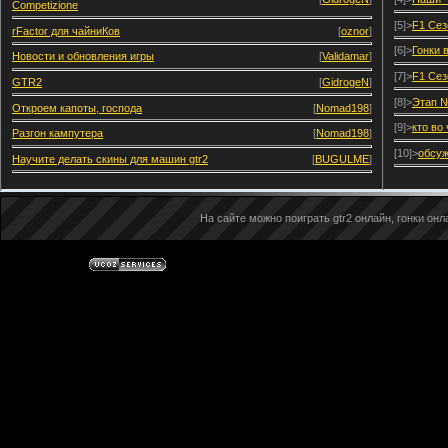
Competizione
[5]>
F1 Сез
rFactor для чайниКов
[
oznor
]
[6]>
Гонки 
Новости и обновления игры
[
Validamar
]
[7]>
F1 Сез
GTR2
[
GidrogeN
]
[8]>
Этап №
Откроем капоты, господа
[
Nomad198
]
[9]>
кто во
Разгон кампутера
[
Nomad198
]
[10]>
обсуж
Научите делать скины для машин gtr2
[
BUGULME
]
На сайте можно поиграть gtr2 онлайн, гонки онла