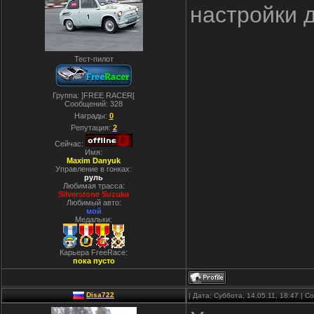
настройки 
Тест-пилот
Группа: ]FREE RACER[
Сообщений:
328
Награды:
0
Репутация:
2
Сейчас:
Имя:
Maxim Danyuk
Управление в гонках:
руль
Любимая трасса:
Silverstone Suzuka
Любимый авто:
мой
Медальки:
Карьера FreeRace:
пока пусто
Disa722
| Дата: Суббота, 14.05.11, 18:47 | 