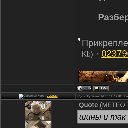
Разбе
Прикрепле
·
02379
Kb)
xaM144
| Дата: Суббота, 14.05.11, 17:02 | 
Quote
(
METEO
шины и так