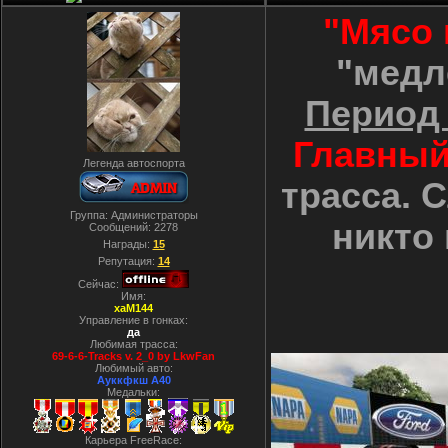
"Мясо 
"медл
Период
Главный
Легенда автоспорта
трасса. 
Группа: Администраторы
никто 
Сообщений:
2278
Награды:
15
Репутация:
14
Сейчас:
Имя:
xaM144
Управление в гонках:
да
Любимая трасса:
69-6-6-Tracks v. 2_0 by LkwFan
Любимый авто:
Ауккфкш А40
Медальки:
Карьера FreeRace: