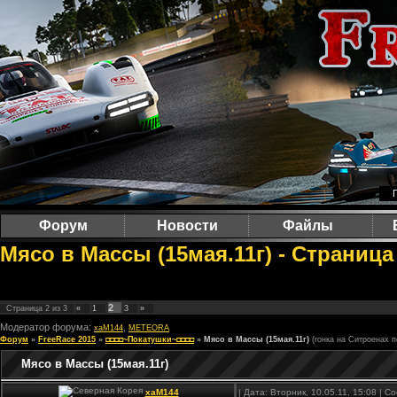
Форум
Новости
Файлы
Мясо в Массы (15мая.11г) - Страница
2
Страница
2
из
3
«
1
3
»
Модератор форума:
,
xaM144
METEORA
Форум
»
FreeRace 2015
»
◘◘◘◘~Покатушки~◘◘◘◘
»
Мясо в Массы (15мая.11г)
(гонка на Ситроенах п
Мясо в Массы (15мая.11г)
xaM144
| Дата: Вторник, 10.05.11, 15:08 | 