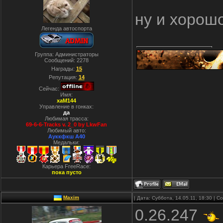
ну и хорошо
Легенда автоспорта
Группа: Администраторы
Сообщений:
2278
Награды:
15
Репутация:
14
Сейчас:
Имя:
xaM144
Управление в гонках:
да
Любимая трасса:
69-6-6-Tracks v. 2_0 by LkwFan
Любимый авто:
Ауккфкш А40
Медальки:
Карьера FreeRace:
пока пусто
Maxim
| Дата: Суббота, 14.05.11, 18:30 | 
0.26.247