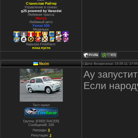
Станислав Райтер
Управление в гонках:
g25 powered by Varazdat
Любимая трасса:
Monza
Любимый авто:
Ferrari 550
Медальки:
Карьера FreeRace:
пока пусто
Maxim
| Дата: Воскресенье, 15.05.11, 17:
Ау запустит
Если народу
Тест-пилот
Группа: ]FREE RACER[
Сообщений:
328
Награды:
0
Репутация:
2