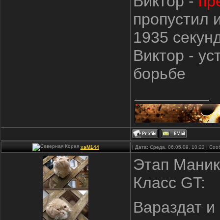
Виктор -
пр
пропустил 
1935 секун
Виктор - у
борьбе
xaM144
| Дата: Среда, 06.05.09, 10:22 | С
Этап Маник
Класс GT:
Вараздат и