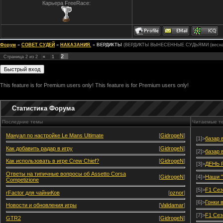
Карьера FreeRace:
Форум
»
СОВЕТ СУДЕЙ
»
НАКАЗАНИЯ.
»
ВЕРДИКТЫ
(ВЕРДИКТЫ ВЫНЕСЕННЫЕ СУДЬЯМИ (весна 
2
Страница
2
из
2
«
1
This feature is for Premium users only!
This feature is for Premium users only!
Статистика Форума
Последние темы
Читаемые т
Мануал по настройке Le Mans Ultimate
[
GidrogeN
]
[1]>
базар 
Как добавить радар в игру
[
GidrogeN
]
[2]>
базар 
Как использовать в игре Crew Chief?
[
GidrogeN
]
[3]>
ДЕНЬ 
Ответы на типичные вопросы об Assetto Corsa
[
GidrogeN
]
[4]>
Наши "
Competizione
[5]>
F1 Сез
rFactor для чайниКов
[
oznor
]
[6]>
Гонки 
Новости и обновления игры
[
Validamar
]
[7]>
F1 Сез
GTR2
[
GidrogeN
]