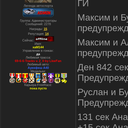
ГИ
Легенда автоспорта
Максим и Бу
Группа: Администраторы
Сообщений:
2278
предупреж
Награды:
15
Репутация:
14
Максим и Ал
Сейчас:
Имя:
xaM144
предупреж
Управление в гонках:
да
Любимая трасса:
69-6-6-Tracks v. 2_0 by LkwFan
Ден 842 се
Любимый авто:
Ауккфкш А40
Медальки:
Предупреж
Карьера FreeRace:
пока пусто
Руслан и Бу
Предупреж
131 сек Ан
+15 сек Ан