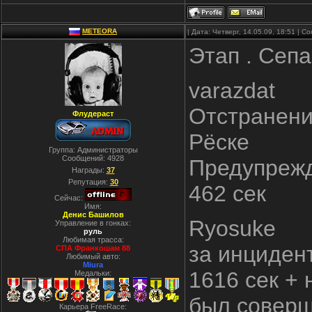
METEORA
| Дата: Четверг, 14.05.09, 18:51 | 
Этап . Сепа
varazdat
Отстранени
Флудераст
Рёске
Группа: Администраторы
Сообщений:
4928
Предупрежд
Награды:
37
Репутация:
30
462 сек
Сейчас:
Имя:
Денис Башилов
Ryosuke
Управление в гонках:
руль
Любимая трасса:
за инцидент
СПА Франкошам 88
Любимый авто:
Miura
1616 сек + 
Медальки:
был соверш
Карьера FreeRace: