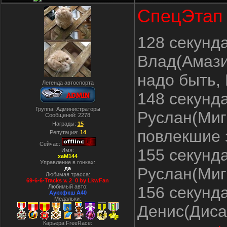
СпецЭтап 
128 секунд
Влад(Амази
надо быть,
Легенда автоспорта
148 секунд
Группа: Администраторы
Руслан(Миг
Сообщений:
2278
Награды:
15
повлекшие 
Репутация:
14
Сейчас:
155 секунд
Имя:
xaM144
Управление в гонках:
Руслан(Миг
да
Любимая трасса:
69-6-6-Tracks v. 2_0 by LkwFan
Любимый авто:
156 секунд
Ауккфкш А40
Медальки:
Денис(Диса
Карьера FreeRace: