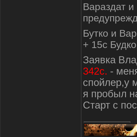
Вараздат и
предупрежд
Бутко и Ва
+ 15с Будко
Заявка Вла
342с.
- мен
спойлер,у 
я пробыл на
Старт с по