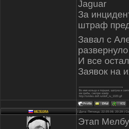
Jaguar
За инциден
штраф пре
Завал с Ал
развернуло
И все оста
Заявок на 
Во имя кольца и поршня, шатуна и свя
ем грибы, смотрю ковёр
http://smiles.dolf.ru/dolf_ru_1020.gif
METEORA
| Дата: Пятница, 22.05.09, 20:29 |
Этап Мелб