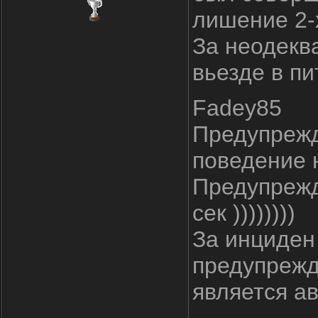
лишение 2-
За неодекв
вьезде в п
Fadey85
Предупрежд
поведение 
Предупрежд
сек ))))))))
За инциден 
предупрежд
является а