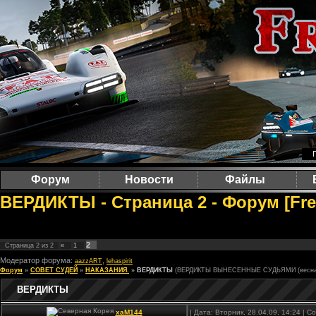
Форум
Новости
Файлы
ВЕРДИКТЫ - Страница 2 - Форум [Fre
2
Страница
2
из
2
«
1
Модератор форума:
,
aazzART
lehaspirit
Форум
»
СОВЕТ СУДЕЙ
»
НАКАЗАНИЯ.
»
ВЕРДИКТЫ
(ВЕРДИКТЫ ВЫНЕСЕННЫЕ СУДЬЯМИ (весна 
ВЕРДИКТЫ
xaM144
| Дата: Вторник, 28.04.09, 14:24 | 