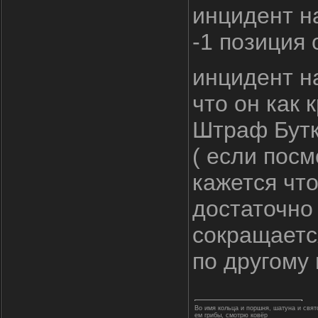
инцидент н
-1 позиция 
инцидент на
что он как 
Штраф Бутк
( если посм
кажется чт
достаточно
сокращаетс
по другому
Во имя кольца и поршня, шатуна и свя
ем грибы, смотрю ковёр