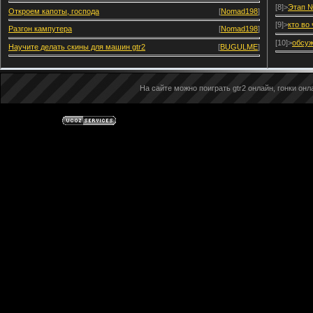
[8]>
Этап №
Откроем капоты, господа
[
Nomad198
]
[9]>
кто во
Разгон кампутера
[
Nomad198
]
[10]>
обсуж
Научите делать скины для машин gtr2
[
BUGULME
]
На сайте можно поиграть gtr2 онлайн, гонки онла