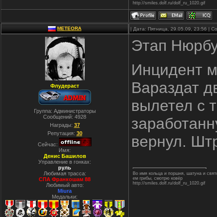
http://smiles.dolf.ru/dolf_ru_1020.gif
METEORA
| Дата: Пятница, 29.05.09, 23:56 |
Этап Нюрбу
Инцидент м
Вараздат д
Флудераст
вылетел с 
Группа: Администраторы
Сообщений:
4928
заработанн
Награды:
37
Репутация:
30
вернул. Штр
Сейчас:
Имя:
Денис Башилов
Управление в гонках:
руль
Любимая трасса:
Во имя кольца и поршня, шатуна и свя
ем грибы, смотрю ковёр
СПА Франкошам 88
http://smiles.dolf.ru/dolf_ru_1020.gif
Любимый авто:
Miura
Медальки: