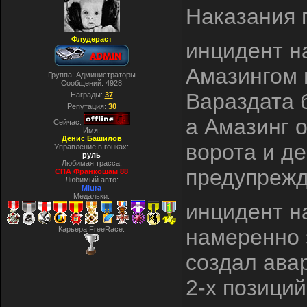
Наказания 
Флудераст
инцидент н
Амазингом 
Группа: Администраторы
Сообщений:
4928
Вараздата 
Награды:
37
Репутация:
30
а Амазинг о
Сейчас:
Имя:
Денис Башилов
ворота и де
Управление в гонках:
руль
Любимая трасса:
предупреж
СПА Франкошам 88
Любимый авто:
Miura
Медальки:
инцидент н
Карьера FreeRace:
намеренно 
создал ава
2-х позиций