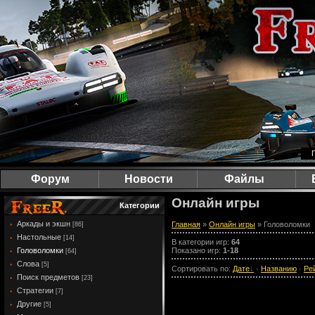
Форум
Новости
Файлы
Онлайн игры
Категории
Аркады и экшн
Главная
»
Онлайн игры
» Головоломки
[86]
Настольные
[14]
В категории игр
:
64
Головоломки
Показано игр
:
1-18
[64]
Слова
[5]
Сортировать по
:
Дате
·
Названию
·
Ре
Поиск предметов
[23]
Стратегии
[7]
Другие
[5]