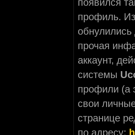
появился т
профиль. Из
обнулились 
прочая инфа
аккаунт, де
системы
Uc
профили (а 
свои личны
странице р
по адресу:
h