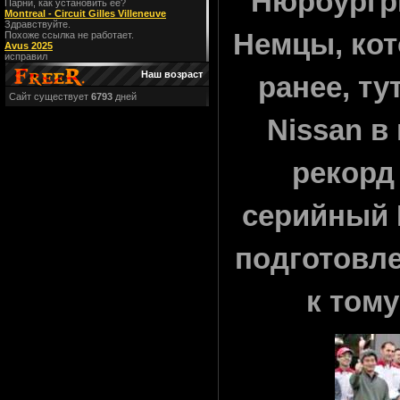
Нюрбургри
Парни, как установить ее?
Montreal - Circuit Gilles Villeneuve
Здравствуйте.
Немцы, ко
Похоже ссылка не работает.
Avus 2025
исправил
Наш возраст
ранее, т
Сайт существует
6793
дней
Nissan в
рекорд
серийный 
подготовл
к тому