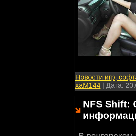
Новости игр, софт
xaM144
| Дата:
20.
NFS Shift:
информац
В венгерском