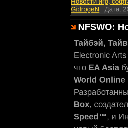
Новости игр, софт
GidrogeN
| Дата:
2
NFSWO: Н
Тайбэй, Тайв
Electronic Ar
что
EA Asia
б
World Online
Разработанны
Box
, создате
Speed™
, и И