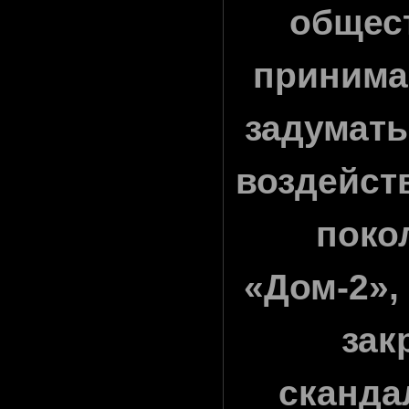
общест
принима
задумат
воздейст
поко
«Дом-2»,
зак
сканда