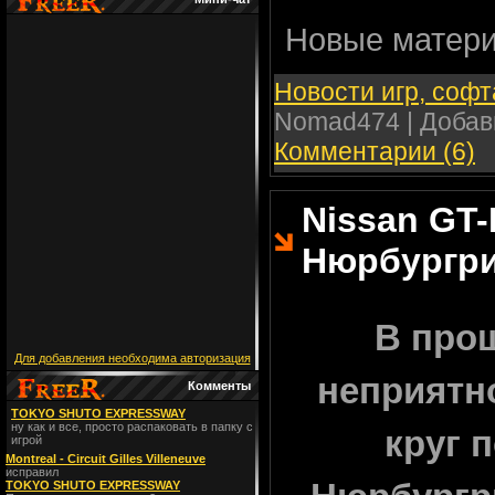
Новые матери
Новости игр, софт
Nomad474 | Добав
Комментарии (6)
Nissan GT-
Нюрбургри
В прош
Для добавления необходима авторизация
неприятн
Комменты
TOKYO SHUTO EXPRESSWAY
ну как и все, просто распаковать в папку с
круг 
игрой
Montreal - Circuit Gilles Villeneuve
исправил
TOKYO SHUTO EXPRESSWAY