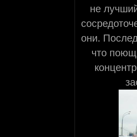
не лучший
сосредоточ
они. После
что поющ
концентр
за