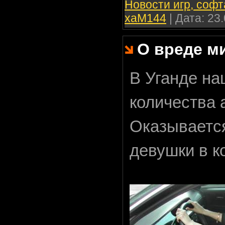
Новости игр, софт
xaM144
| Дата:
23.
О вреде м
В Уганде на
количества 
Оказывается
девушки в к