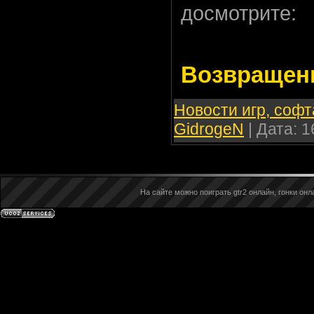
досмотрите:
Возвращени
Новости игр, софт
GidrogeN
| Дата:
1
На сайте можно поиграть gtr2 онлайн, гонки онла