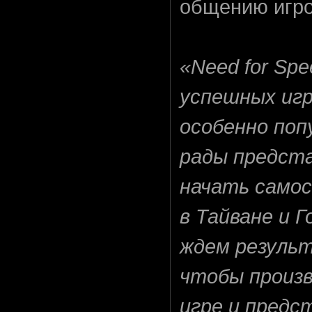
общению игро
«Need for Sp
успешных игр
особенно поп
рады предста
начать само
в Тайване и 
ждем резуль
чтобы произ
игре и предс