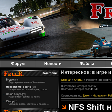
Форум
Новости
Файлы
Интересное: в игре и
Категории
Видео
Главная
»
Статьи
» Новости игр, софта
[85]
Видеохроника нашего Чемпионата
В категории материалов
:
67
Новости игр, софта
[67]
Показано материалов
:
41-50
Интересное из сети об играх, софте
Наше видео
[33]
Сортировать по
:
Дате
·
Названию
·
Ре
Наше видео, записи из гонок
Юмор
[1]
NFS Shift
Смешное видео, картинки и прочее...
Мини-чат