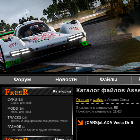
Форум
Новости
Файлы
Каталог файлов Asse
Категории
CARS
Главная
»
Файлы
» Assetto Corsa
[12]
Скины для авто
В разделе материалов
:
58
MODS
[10]
Показано материалов
:
11-20
Моды для игры
TRACKS
[33]
Трассы и модификации стандартных трасс
[CARS]
»
LADA Vesta Drift
РАЗНОЕ
[3]
Все, что не вошло в другие категории
Мини-чат