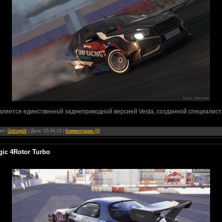
вляется единственной заднеприводной версией Vesta, созданной специалиста
вил:
GidrogeN
| Дата:
15.04.23
|
Комментарии (0)
ic 4Rotor Turbo