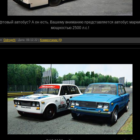
фтовый автобус? А он есть. Вашему вниманию представляется автобус марки 
мощностью 2500 л.с.!
ил:
GidrogeN
| Дата:
09.12.22
|
Комментарии (0)