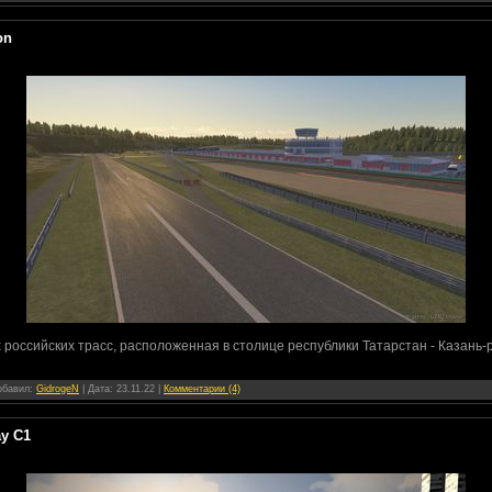
on
 российских трасс, расположенная в столице республики Татарстан - Казань-р
Добавил:
GidrogeN
| Дата:
23.11.22
|
Комментарии (4)
y C1