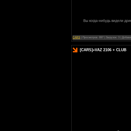
Вы когда-нибудь видели дри
CARS
| Просмотров: 897 | Загрузок: 3 | Добав
[CARS]
»
VAZ 2106 + CLUB