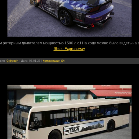
 роторным двигателем мощностью 1500 л.с.! На ходу можно было видеть на вид
Shuto Expressway
.
авил:
GidrogeN
| Дата:
07.01.23
|
Комментарии (0)