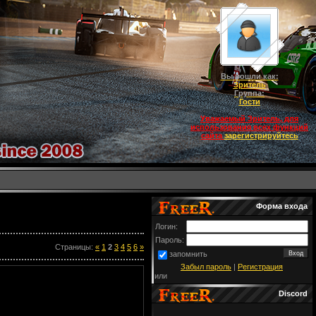
Вы вошли как:
Зритель
Группа:
Гости
Уважаемый Зритель, для
использования всех функций
сайта
зарегистрируйтесь
Форма входа
Логин:
Пароль:
Страницы
:
«
1
2
3
4
5
6
»
запомнить
Забыл пароль
|
Регистрация
или
Discord