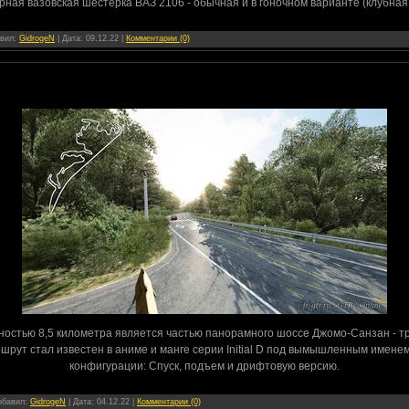
рная вазовская шестерка ВАЗ 2106 - обычная и в гоночном варианте (клубная 
авил:
GidrogeN
| Дата:
09.12.22
|
Комментарии (0)
остью 8,5 километра является частью панорамного шоссе Джомо-Санзан - тр
шрут стал известен в аниме и манге серии Initial D под вымышленным именем
конфигурации: Спуск, подъем и дрифтовую версию.
Добавил:
GidrogeN
| Дата:
04.12.22
|
Комментарии (0)