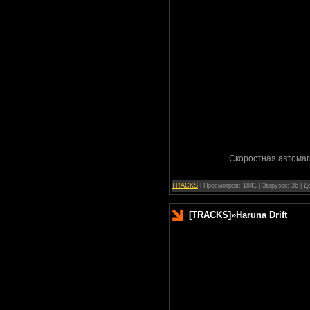
Скоростная автомаг
TRACKS
| Просмотров: 1841 | Загрузок: 36 | 
[TRACKS]
»
Haruna Drift