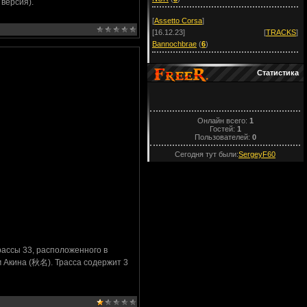
версия).
[
Assetto Corsa
]
[16.12.23]
[
TRACKS
]
Bannochbrae
(
6
)
Статистика
Онлайн всего:
1
Гостей:
1
Пользователей:
0
Сегодня тут были:
SergeyF60
ассы 33, расположенного в
 Акина (秋名). Трасса содержит 3