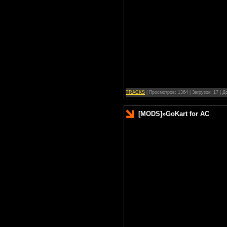
TRACKS
| Просмотров: 1364 | Загрузок: 17 | 
[MODS]
»
GoKart for AC