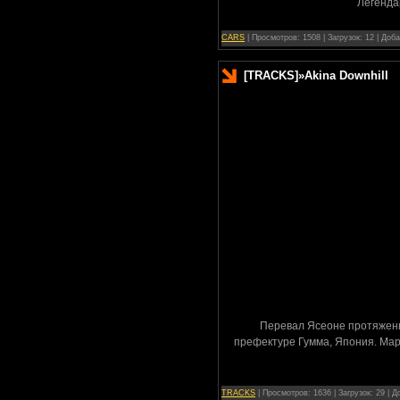
Легенда
CARS
| Просмотров: 1508 | Загрузок: 12 | Доб
[TRACKS]
»
Akina Downhill
Перевал Ясеоне протяженн
префектуре Гумма, Япония. Мар
TRACKS
| Просмотров: 1636 | Загрузок: 29 | 