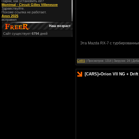
Парни, как установить ее?
Montreal - Circuit Gilles Villeneuve
Здравствуйте.
Похоже ссылка не работает.
Avus 2025
исправил
Наш возраст
Сайт существует
6794
дней
Эта Mazda RX-7 с турбированным
CARS
| Просмотров: 1314 | Загрузок: 24 | Доб
[CARS]
»
Orion VII NG + Drift