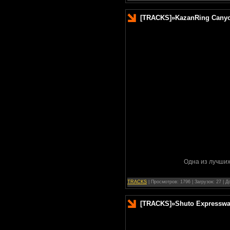
[TRACKS]
»
KazanRing Cany
Одна из лучших
TRACKS
| Просмотров: 1796 | Загрузок: 27 | 
[TRACKS]
»
Shuto Expresswa