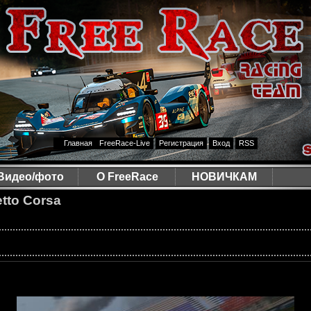
Главная
FreeRace-Live
Регистрация
Вход
RSS
Видео/фото
О FreeRace
НОВИЧКАМ
tto Corsa