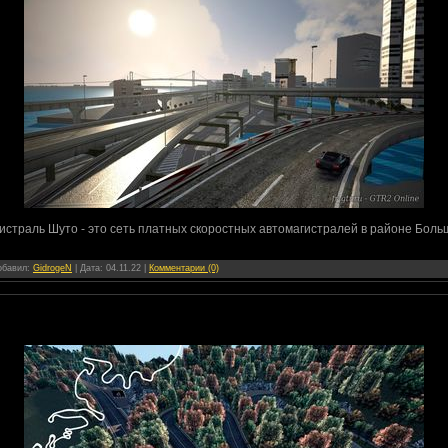
истраль Шуто - это сеть платных скоростных автомагистралей в районе Больш
Добавил:
GidrogeN
| Дата:
04.11.22
|
Комментарии (0)