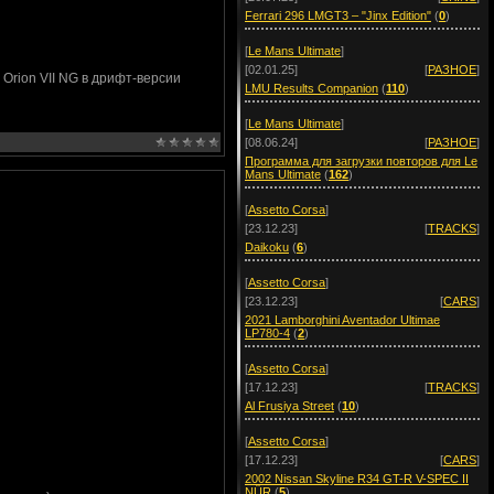
Ferrari 296 LMGT3 – "Jinx Edition"
(
0
)
[
Le Mans Ultimate
]
[02.01.25]
[
РАЗНОЕ
]
Orion VII NG в дрифт-версии
LMU Results Companion
(
110
)
[
Le Mans Ultimate
]
[08.06.24]
[
РАЗНОЕ
]
Программа для загрузки повторов для Le
Mans Ultimate
(
162
)
[
Assetto Corsa
]
[23.12.23]
[
TRACKS
]
Daikoku
(
6
)
[
Assetto Corsa
]
[23.12.23]
[
CARS
]
2021 Lamborghini Aventador Ultimae
LP780-4
(
2
)
[
Assetto Corsa
]
[17.12.23]
[
TRACKS
]
Al Frusiya Street
(
10
)
[
Assetto Corsa
]
[17.12.23]
[
CARS
]
2002 Nissan Skyline R34 GT-R V-SPEC II
NÜR
(
5
)