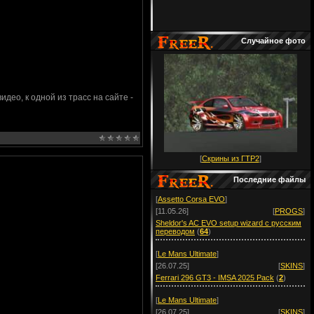
Случайное фото
ео, к одной из трасс на сайте -
[
Скрины из ГТР2
]
Последние файлы
[
Assetto Corsa EVO
]
[11.05.26]
[
PROGS
]
Sheldor's AC EVO setup wizard с русским
переводом
(
64
)
[
Le Mans Ultimate
]
[26.07.25]
[
SKINS
]
Ferrari 296 GT3 - IMSA 2025 Pack
(
2
)
[
Le Mans Ultimate
]
[26.07.25]
[
SKINS
]