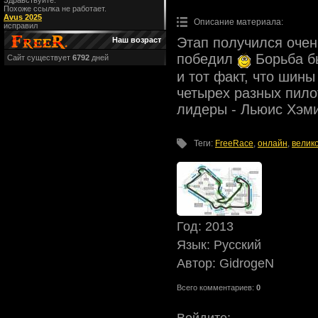
Здравствуйте.
Похоже ссылка не работает.
Avus 2025
Описание материала
:
исправил
Этап получился очен
Наш возраст
победил
Борьба бы
Сайт существует
6792
дней
и тот факт, что шины 
четырех разных пило
лидеры - Льюис Хэми
Теги
:
FreeRace
,
онлайн
,
велик
Год
: 2013
Язык
: Русский
Автор
: GidrogeN
Всего комментариев
:
0
Войдите: