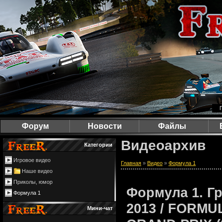
Форум
Новости
Файлы
Видеоархив
Категории
Игровое видео
Главная
»
Видео
»
Формула 1
Наше видео
Приколы, юмор
Формула 1. Г
Формула 1
2013 / FORMU
Мини-чат