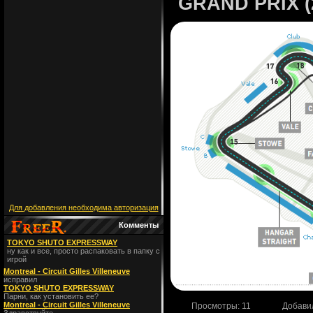
GRAND PRIX (
Для добавления необходима авторизация
Комменты
TOKYO SHUTO EXPRESSWAY
ну как и все, просто распаковать в папку с
игрой
Montreal - Circuit Gilles Villeneuve
исправил
TOKYO SHUTO EXPRESSWAY
Парни, как установить ее?
Montreal - Circuit Gilles Villeneuve
Просмотры
: 11
Добави